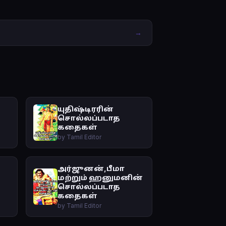
→
யுதிஷ்டிரரின்
சொல்லப்படாத
கதைகள்
by Tamil Editor
அர்ஜுனன்,பீமா
மற்றும் ஹனுமனின்
சொல்லப்படாத
கதைகள்
by Tamil Editor