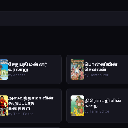
சேதுபதி மன்னர்
பொன்னியின்
வரலாறு
செல்வன்
by Anahita
by Contributor
அஸ்வத்தாமா வின்
திரௌபதி யின்
கூறப்படாத
கதை
கதைகள்
by Tamil Editor
by Tamil Editor