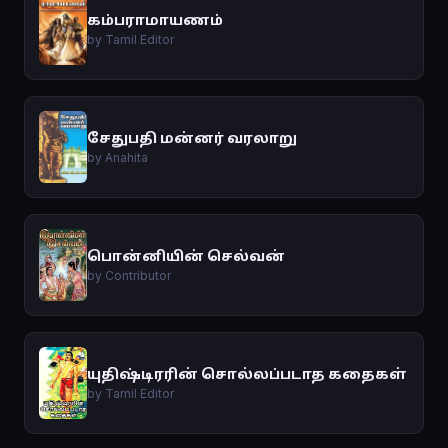
கம்பராமாயணம்
by Tamil Editor
சேதுபதி மன்னர் வரலாறு
by Anahita
பொன்னியின் செல்வன்
by Contributor
யுதிஷ்டிரரின் சொல்லப்படாத கதைகள்
by Tamil Editor