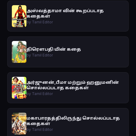
அஸ்வத்தாமா வின் கூறப்படாத
கதைகள்
by Tamil Editor
திரௌபதி யின் கதை
by Tamil Editor
அர்ஜுனன்,பீமா மற்றும் ஹனுமனின்
சொல்லப்படாத கதைகள்
by Tamil Editor
மகாபாரதத்திலிருந்து சொல்லப்படாத
கதைகள்
by Tamil Editor