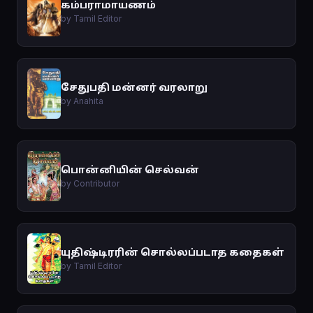
கம்பராமாயணம்
by Tamil Editor
சேதுபதி மன்னர் வரலாறு
by Anahita
பொன்னியின் செல்வன்
by Contributor
யுதிஷ்டிரரின் சொல்லப்படாத கதைகள்
by Tamil Editor