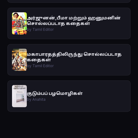
அர்ஜுனன்,பீமா மற்றும் ஹனுமனின்
சொல்லப்படாத கதைகள்
by Tamil Editor
மகாபாரதத்திலிருந்து சொல்லப்படாத
கதைகள்
by Tamil Editor
குடும்பப் பழமொழிகள்
by Anahita