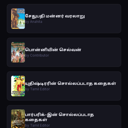
சேதுபதி மன்னர் வரலாறு
by Anahita
பொன்னியின் செல்வன்
by Contributor
யுதிஷ்டிரரின் சொல்லப்படாத கதைகள்
by Tamil Editor
பார்பரிக்-இன் சொல்லப்படாத
கதைகள்
by Tamil Editor