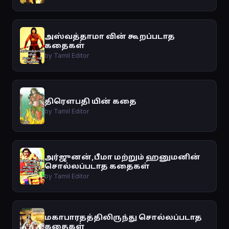
அஸ்வத்தாமா வின் கூறப்படாத
கதைகள்
by Tamil Editor
திரௌபதி யின் கதை
by Tamil Editor
அர்ஜுனன்,பீமா மற்றும் ஹனுமனின்
சொல்லப்படாத கதைகள்
by Tamil Editor
மகாபாரதத்திலிருந்து சொல்லப்படாத
கதைகள்