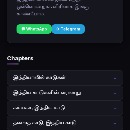
ஒவ்வொன்றாக விரிவாக இங்கு
காண்போம்.
💬 WhatsApp
✈ Telegram
Chapters
இந்தியாவில் காடுகள்
→
இந்திய காடுகளின் வரலாறு
→
கம்யகா, இந்திய காடு
→
த்வைத காடு, இந்திய காடு
→