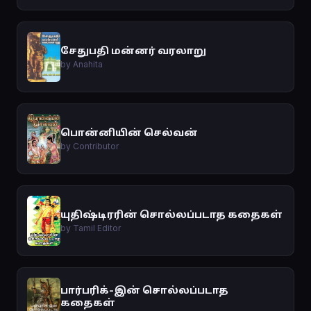
சேதுபதி மன்னர் வரலாறு
by Anahita
பொன்னியின் செல்வன்
by Contributor
யுதிஷ்டிரரின் சொல்லப்படாத கதைகள்
by Tamil Editor
பார்பரிக்-இன் சொல்லப்படாத
கதைகள்