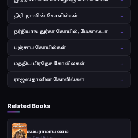
திரிபுராவின் கோவில்கள்
→
நர்தியாங் துர்கா கோயில், மேகாலயா
→
பஞ்சாப் கோயில்கள்
→
மத்திய பிரதேச கோவில்கள்
→
ராஜஸ்தானின் கோவில்கள்
→
Related Books
கம்பராமாயணம்
by Tamil Editor