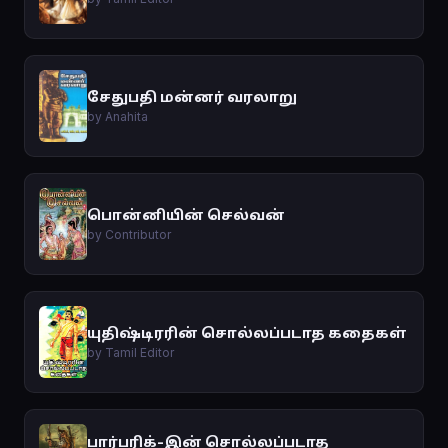
சேதுபதி மன்னர் வரலாறு
by Anahita
பொன்னியின் செல்வன்
by Contributor
யுதிஷ்டிரரின் சொல்லப்படாத கதைகள்
by Tamil Editor
பார்பரிக்-இன் சொல்லப்படாத