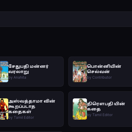
சேதுபதி மன்னர்
பொன்னியின்
வரலாறு
செல்வன்
by Anahita
by Contributor
அஸ்வத்தாமா வின்
திரௌபதி யின்
கூறப்படாத
கதை
கதைகள்
by Tamil Editor
by Tamil Editor