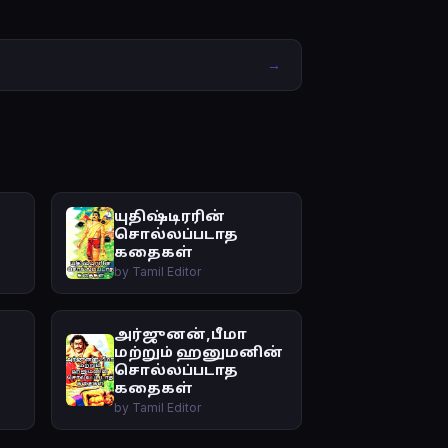
→
யுதிஷ்டிரரின்
சொல்லப்படாத
கதைகள்
by Tamil Editor
அர்ஜுனன்,பீமா
மற்றும் ஹனுமனின்
சொல்லப்படாத
கதைகள்
by Tamil Editor