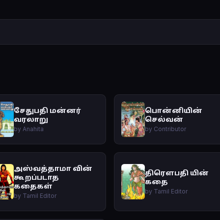
சேதுபதி மன்னர்
பொன்னியின்
வரலாறு
செல்வன்
by Anahita
by Contributor
அஸ்வத்தாமா வின்
திரௌபதி யின்
கூறப்படாத
கதை
கதைகள்
by Tamil Editor
by Tamil Editor