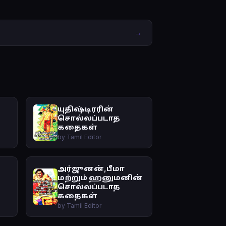
→
யுதிஷ்டிரரின்
சொல்லப்படாத
கதைகள்
by Tamil Editor
அர்ஜுனன்,பீமா
மற்றும் ஹனுமனின்
சொல்லப்படாத
கதைகள்
by Tamil Editor