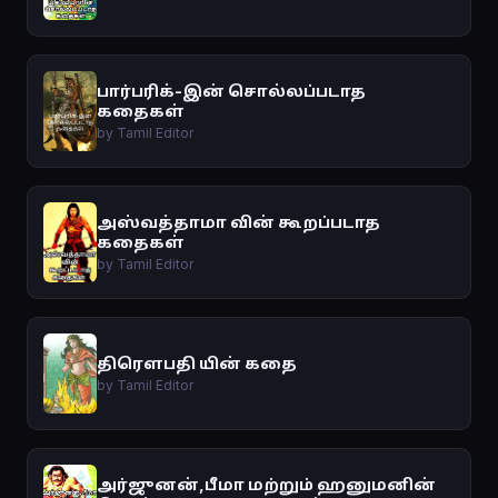
பார்பரிக்-இன் சொல்லப்படாத
கதைகள்
by Tamil Editor
அஸ்வத்தாமா வின் கூறப்படாத
கதைகள்
by Tamil Editor
திரௌபதி யின் கதை
by Tamil Editor
அர்ஜுனன்,பீமா மற்றும் ஹனுமனின்