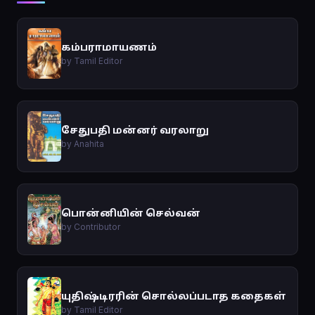
கம்பராமாயணம்
by Tamil Editor
சேதுபதி மன்னர் வரலாறு
by Anahita
பொன்னியின் செல்வன்
by Contributor
யுதிஷ்டிரரின் சொல்லப்படாத கதைகள்
by Tamil Editor