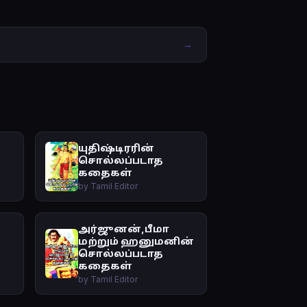
→
யுதிஷ்டிரரின்
சொல்லப்படாத
கதைகள்
by Tamil Editor
அர்ஜுனன்,பீமா
மற்றும் ஹனுமனின்
சொல்லப்படாத
கதைகள்
by Tamil Editor