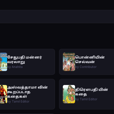
சேதுபதி மன்னர்
பொன்னியின்
வரலாறு
செல்வன்
by Anahita
by Contributor
அஸ்வத்தாமா வின்
திரௌபதி யின்
கூறப்படாத
கதை
கதைகள்
by Tamil Editor
by Tamil Editor