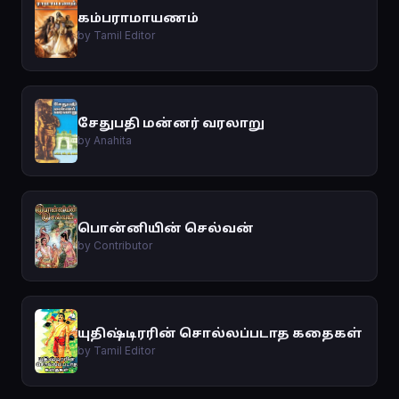
கம்பராமாயணம்
by Tamil Editor
சேதுபதி மன்னர் வரலாறு
by Anahita
பொன்னியின் செல்வன்
by Contributor
யுதிஷ்டிரரின் சொல்லப்படாத கதைகள்
by Tamil Editor