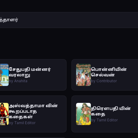
த்தாளர்
சேதுபதி மன்னர்
பொன்னியின்
வரலாறு
செல்வன்
by Anahita
by Contributor
அஸ்வத்தாமா வின்
திரௌபதி யின்
கூறப்படாத
கதை
கதைகள்
by Tamil Editor
by Tamil Editor