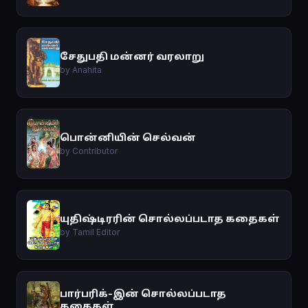
சேதுபதி மன்னர் வரலாறு
by Anahita
பொன்னியின் செல்வன்
by Contributor
யுதிஷ்டிரரின் சொல்லப்படாத கதைகள்
by Tamil Editor
பார்பரிக்-இன் சொல்லப்படாத
கதைகள்