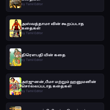
by Tamil Editor
அஸ்வத்தாமா வின் கூறப்படாத
கதைகள்
by Tamil Editor
திரௌபதி யின் கதை
by Tamil Editor
அர்ஜுனன்,பீமா மற்றும் ஹனுமனின்
சொல்லப்படாத கதைகள்
by Tamil Editor