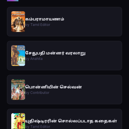
கம்பராமாயணம்
by Tamil Editor
சேதுபதி மன்னர் வரலாறு
by Anahita
பொன்னியின் செல்வன்
by Contributor
யுதிஷ்டிரரின் சொல்லப்படாத கதைகள்
by Tamil Editor