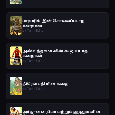
பார்பரிக்-இன் சொல்லப்படாத
கதைகள்
by Tamil Editor
அஸ்வத்தாமா வின் கூறப்படாத
கதைகள்
by Tamil Editor
திரௌபதி யின் கதை
by Tamil Editor
அர்ஜுனன்,பீமா மற்றும் ஹனுமனின்