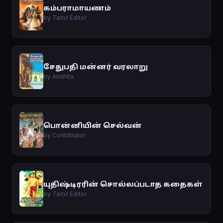
கம்பராமாயணம்
by Tamil Editor
சேதுபதி மன்னர் வரலாறு
by Anahita
பொன்னியின் செல்வன்
by Contributor
யுதிஷ்டிரரின் சொல்லப்படாத கதைகள்
by Tamil Editor