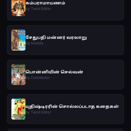
கம்பராமாயணம்
by Tamil Editor
சேதுபதி மன்னர் வரலாறு
by Anahita
பொன்னியின் செல்வன்
by Contributor
யுதிஷ்டிரரின் சொல்லப்படாத கதைகள்
by Tamil Editor