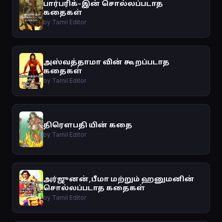
பார்பரிக்-இன் சொல்லப்படாத
கதைகள்
by Tamil Editor
அஸ்வத்தாமா வின் கூறப்படாத
கதைகள்
by Tamil Editor
திரௌபதி யின் கதை
by Tamil Editor
அர்ஜுனன்,பீமா மற்றும் ஹனுமனின்
சொல்லப்படாத கதைகள்
by Tamil Editor