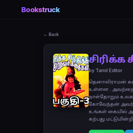
Bookstruck
← Back
சிரிக்க 
by Tamil Editor
தெனாலிராமன் கத
உள்ளன . அவற்றைத்
நாள்தோறும் உலக ம
கோவேந்தன் அவர்கள
உங்கள் கையில் அமர
கற்பது மட்டுமின்றி