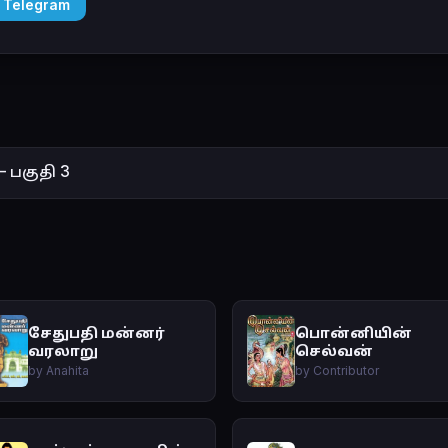
 Telegram
– பகுதி 3
சேதுபதி மன்னர்
பொன்னியின்
வரலாறு
செல்வன்
by Anahita
by Contributor