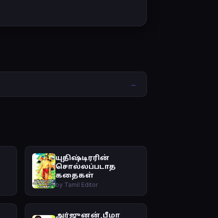
→
யுதிஷ்டிரரின்
சொல்லப்படாத
கதைகள்
by Tamil Editor
அர்ஜுனன்,பீமா