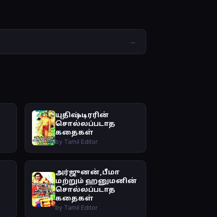
→
யுதிஷ்டிரரின்
சொல்லப்படாத
கதைகள்
by Tamil Editor
அர்ஜுனன்,பீமா
மற்றும் ஹனுமனின்
சொல்லப்படாத
கதைகள்
by Tamil Editor