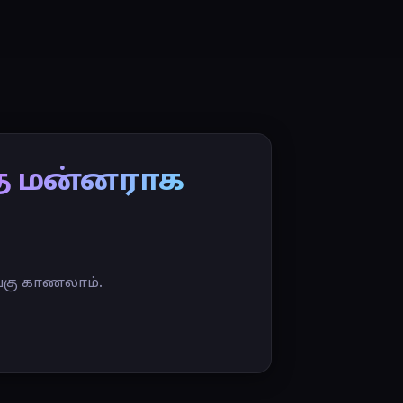
்த மன்னராக
்கு காணலாம்.