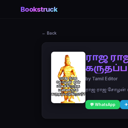
Bookstruck
← Back
ராஜ ரா
கருதப்ப
by Tamil Editor
ராஜ ராஜ சோழன் 
💬 WhatsApp
✈