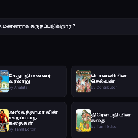
 மன்னராக கருதப்படுகிறார் ?
சேதுபதி மன்னர்
பொன்னியின்
வரலாறு
செல்வன்
by Anahita
by Contributor
அஸ்வத்தாமா வின்
திரௌபதி யின்
கூறப்படாத
கதை
கதைகள்
by Tamil Editor
by Tamil Editor