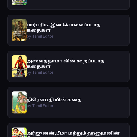
பார்பரிக்-இன் சொல்லப்படாத
கதைகள்
by Tamil Editor
அஸ்வத்தாமா வின் கூறப்படாத
கதைகள்
by Tamil Editor
திரௌபதி யின் கதை
by Tamil Editor
அர்ஜுனன்,பீமா மற்றும் ஹனுமனின்