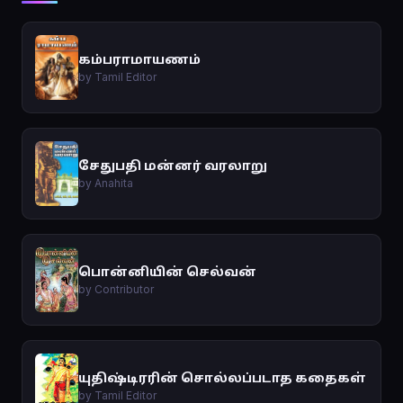
கம்பராமாயணம்
by Tamil Editor
சேதுபதி மன்னர் வரலாறு
by Anahita
பொன்னியின் செல்வன்
by Contributor
யுதிஷ்டிரரின் சொல்லப்படாத கதைகள்
by Tamil Editor