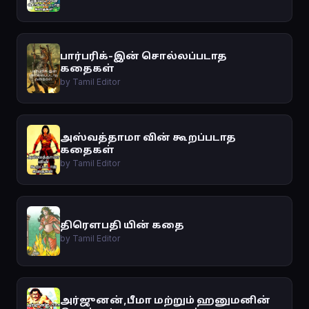
பார்பரிக்-இன் சொல்லப்படாத
கதைகள்
by Tamil Editor
அஸ்வத்தாமா வின் கூறப்படாத
கதைகள்
by Tamil Editor
திரௌபதி யின் கதை
by Tamil Editor
அர்ஜுனன்,பீமா மற்றும் ஹனுமனின்