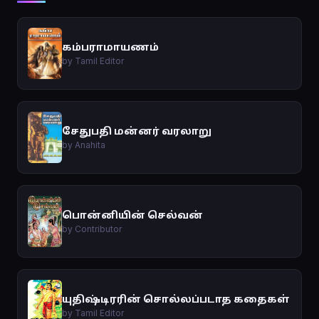
கம்பராமாயணம்
by Tamil Editor
சேதுபதி மன்னர் வரலாறு
by Anahita
பொன்னியின் செல்வன்
by Contributor
யுதிஷ்டிரரின் சொல்லப்படாத கதைகள்
by Tamil Editor