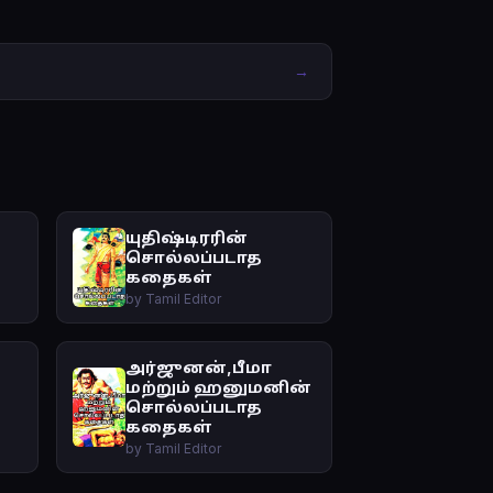
→
யுதிஷ்டிரரின்
சொல்லப்படாத
கதைகள்
by Tamil Editor
அர்ஜுனன்,பீமா
மற்றும் ஹனுமனின்
சொல்லப்படாத
கதைகள்
by Tamil Editor