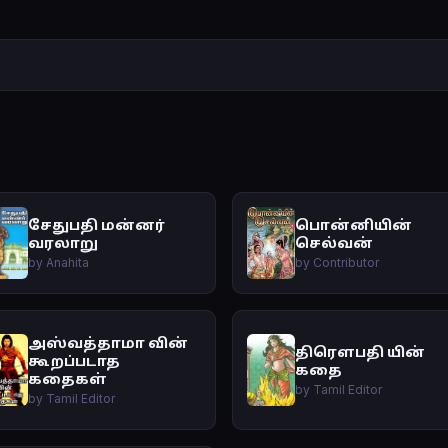
சேதுபதி மன்னர்
பொன்னியின்
வரலாறு
செல்வன்
by Anahita
by Contributor
அஸ்வத்தாமா வின்
திரௌபதி யின்
கூறப்படாத
கதை
கதைகள்
by Tamil Editor
by Tamil Editor