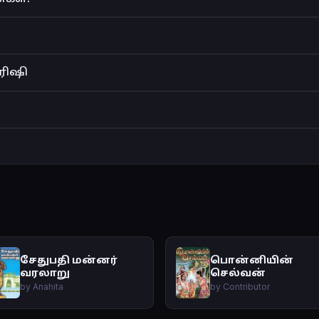
கரிஷி
சேதுபதி மன்னர்
பொன்னியின்
வரலாறு
செல்வன்
by Anahita
by Contributor