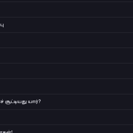
பு
சூட்டியது யார்?
கள்!