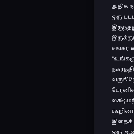
அதிக நா
ஒரு படம
இருந்த
இருக்கு
சங்கர்
"உங்க
நகரத்தி
வருகிறே
பேரனின்
லக்ஷ்மந
கூறினா
இதைக் க
ஒரு ஆசை