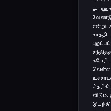
அவனுக்
வேண்டும
என்று!
சாத்திய
புறப்ப
சந்தித்த
கமேரிடம
வெள்ளை
உச்சாடன
தெரிகி
விடும்
இயந்திர