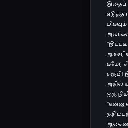
இதைப் 
எடுத்தா
மிகவும்
அவர்களி
"இப்படி
ஆச்சரிய
கமேர் 
சுரூபி!
அதில் ய
ஒரு நிம
"என்னு
குடும்
ஆசையை 