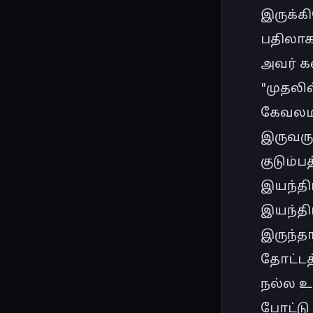
இருக்க
பதிலாக
அவர் க
"முதலி
கேவலமாக
இருவரும
குடும்ப
இயந்தி
இயந்திர
இருந்தார
தோட்டத்
நல்ல உ
போட்டு 