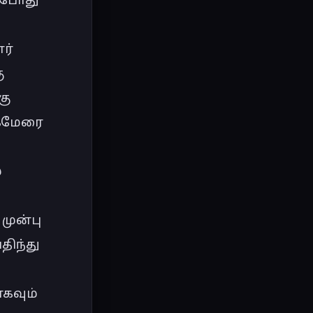
் 
 
ு 
கமேரை 
 
ுன்பு 
ிந்து 
கவும் 