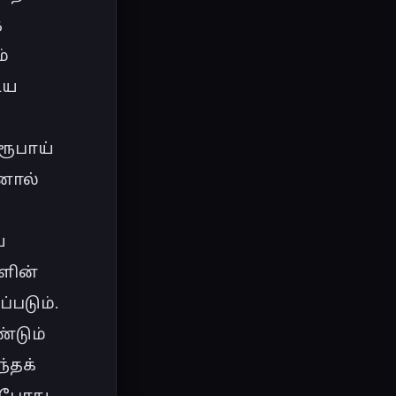
 
 
ய 
ூபாய் 
ால் 
 
ளின் 
டும். 
டும் 
தக் 
்போது 