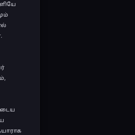
ளியே 
ம் 
ல் 


் 
, 
ுடைய 
ய 
யாராக 