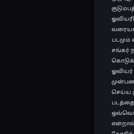
குடும்பத
ஓவியரிட
வரையச்
படமும் வ
சங்கர் 
கொடுக்
ஓவியர் 
முன்பண
செய்ய ம
படத்தை
ஒவ்வொர
என்றால
கோரிக்