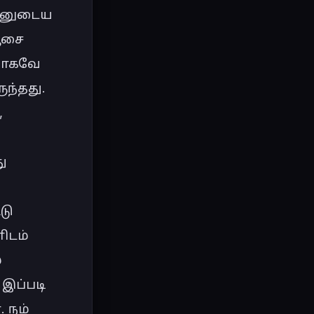
ன்னுடைய 
ஆசை 
ாகவே 
ந்தது.

 
 
ு 
ிடம் 
 
இப்படி 
நம் 