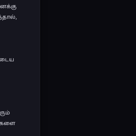
க்கு 
தால், 
ுடைய 
ும் 
ைகளை 