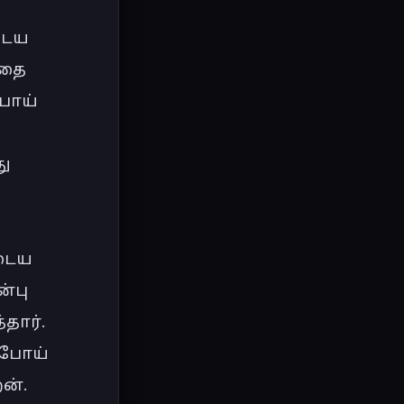
ைய 
தை 
பாய் 
ு 
டைய 
்பு 
ார். 
போய் 
ன். 