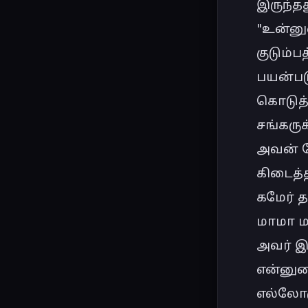
இருந்தது
"உன்னு
குடும்
பயன்படு
கொடுத்த
சங்கருக
அவன் கே
கிடைத்த
கமேர் 
மாமா மந
அவர் இந
என்னுட
எல்லோரு