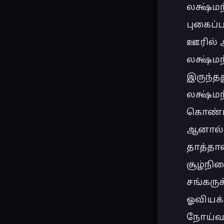
லக்ஷ்ம
புகைப்
ஊரில் அ
லக்ஷ்மந
இருந்தத
லக்ஷ்ம
கொண்டிர
ஆனால் 
தாத்தா
சூழ்நி
சங்கரு
ஓவியக்
நோய்வா