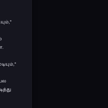
ம்," 
 
.

யும்," 
பல 
த்து 