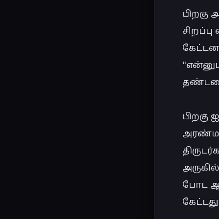
பிறகு அ
சிறப்ப
கேட்டனர்
"என்னுட
தண்டனை
பிறகு ஐ
அரண்மன
திருடர்
அருகில்
போட ஆர
கேட்டது.