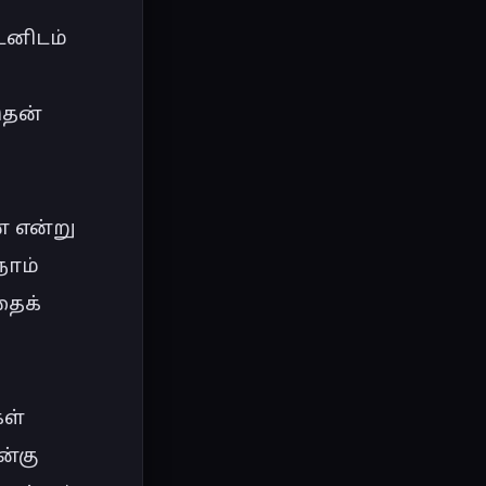
னிடம் 
தன் 
 என்று 
ாம் 
ைக் 
ள் 
்கு 