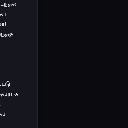
ைந்தன. 
ள் 
! 
்தத் 
்டு 
ருவராக 
 
ே 
 