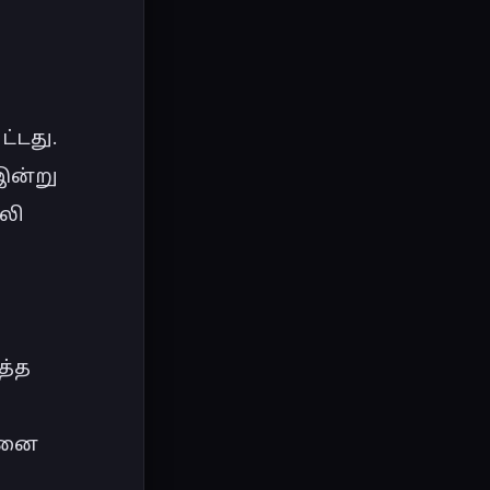
்டது. 
ன்று 
லி 
்த 
டனை 