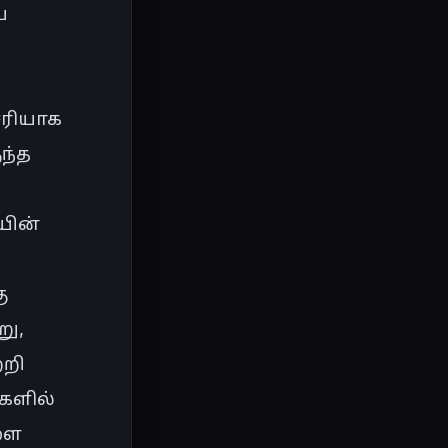
 
ரியாக 
ந்த 
ின் 
 
ு, 
றி 
களில் 
ை 