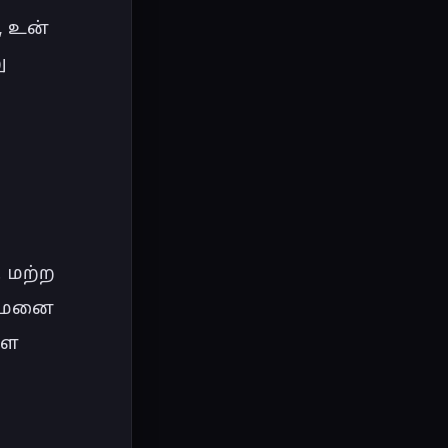
 உன் 
 
மற்ற 
ண்மனை 
ை 