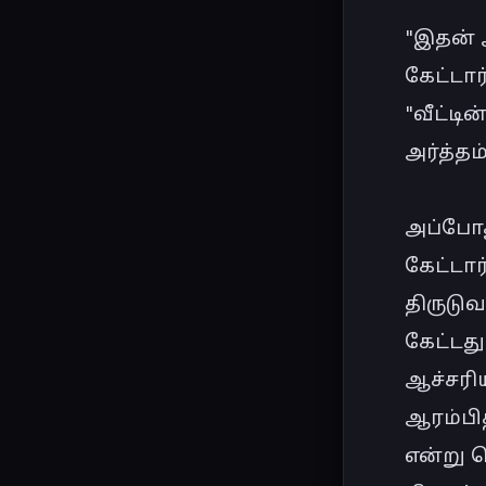
"இதன் 
கேட்டார்.
"வீட்டி
அர்த்தம
அப்போத
கேட்டார
திருடுவ
கேட்டது
ஆச்சரிய
ஆரம்பித
என்று த