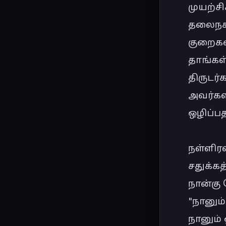
முயற்ச
தலைநகர
குறைகள
தாங்கள்
திருடர்
அவர்கள
ஒழிப்பத
நள்ளிரவ
சதுக்கத
நான்கு 
"நானும
நானும் 