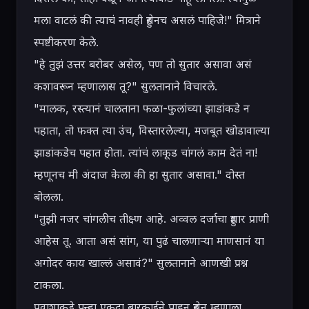
मला वाटलं की त्याचं नावही हुसेनच असलं पाहिजे!" मित्राने 
स्पष्टीकरण केले.

"हे तुझं उत्तर बरोबर असेल, पण तो सुतार असावा असं 
कशावरून म्हणालास तू?" सुलतानाने विचारले.

"मालक, रस्त्यानं चालताना फळा-फुलांच्या झाडांकडे न 
पहाता, तो फक्त त्या उंच, विस्तारलेल्या, मजबूत खोडावाल्या 
झाडांकडेच पहात होता. त्यांचं लाकूड चांगलं काम देतं ना! 
म्हणूनच मी अंदाज केला की हा सुतार असावा." दोस्त 
बोलला.

"तुझी नजर चांगलीच तीक्ष्ण आहे. अव्वल दर्जाचा हुशार प्राणी 
आहेस तू. आता असं सांग, या पुढं चालणाऱ्या माणसानं या 
अगोदर काय खाल्लं असावं?" सुलतानाने आणखी प्रश्न 
टाकला.

प्रवाशाकडे पुन्हा एकदा बारकाईने पाहून हुसेन म्हणाला, 