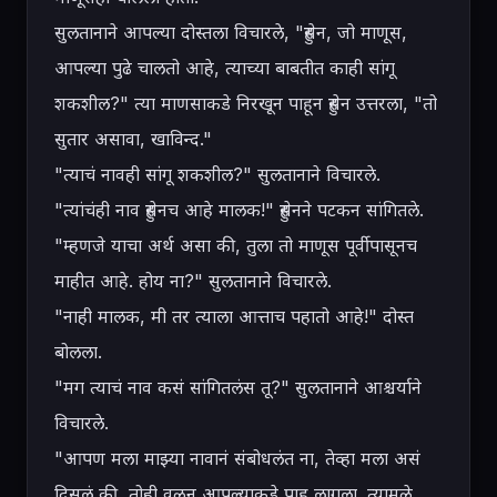
सुलतानाने आपल्या दोस्तला विचारले, "हुसेन, जो माणूस, 
आपल्या पुढे चालतो आहे, त्याच्या बाबतीत काही सांगू 
शकशील?" त्या माणसाकडे निरखून पाहून हुसेन उत्तरला, "तो 
सुतार असावा, खाविन्द."

"त्याचं नावही सांगू शकशील?" सुलतानाने विचारले.

"त्यांचंही नाव हुसेनच आहे मालक!" हुसेनने पटकन सांगितले.

"म्हणजे याचा अर्थ असा की, तुला तो माणूस पूर्वीपासूनच 
माहीत आहे. होय ना?" सुलतानाने विचारले.

"नाही मालक, मी तर त्याला आत्ताच पहातो आहे!" दोस्त 
बोलला.

"मग त्याचं नाव कसं सांगितलंस तू?" सुलतानाने आश्चर्याने 
विचारले.

"आपण मला माझ्या नावानं संबोधलंत ना, तेव्हा मला असं 
दिसलं की, तोही वळून आपल्याकडे पाहू लागला. त्यामुळे 