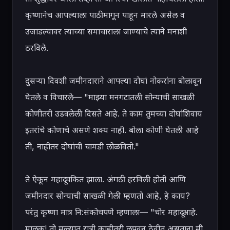
कृष्णानेच आपल्याला पाठीमागून पाहून मारले असेल व 
उजाडल्यावर त्याच्या समाचाराला जाण्याचे त्याने मनाशी 
ठरविले.

दुसऱ्या दिवशी जमीनदाराने आपल्या दोघां नोकरांना बोलावून 
घेतले व विचारले— "माझ्या मनगटातली सोन्याची साखळी 
कोणीतरी उडवलेली दिसते आहे. ते काम तुमच्या दोघांशिवाय 
इतरांचे कोणाचे असणे शक्य नाही. बोला कोणी घेतली आहे 
ती, नाहीतर दोघांची चामडी लोळवितो."

ते ऐकून महादू चकित झाला. अंगठी हरविली होती आणि 
जमीनदार सोन्याची साखळी गेली म्हणतो आहे, हे काय? 
परंतु कृष्णा मात्र नि:संकोचपणे म्हणाला— "चोर महादू आहे. 
मालक! तो मळ्यात रात्री काहीतरी लपवून ठेवीत असताना मी 