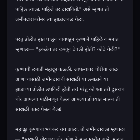
पाहिलं त्याला. पाहिजे तर दाखवितो." असे म्हणत तो 
जमीनदाराबरोबर त्या झाडाजवळ गेला.

परंतु ढोलीत हात घालून चाचपडून कृष्णाने पाहिले व मनात 
म्हणाला— "इकडेच तर लपवून ठेवली होती? कोठे गेली?"

कृष्णाची लबाडी महादूला कळली. आपल्यावर चोरीचा आळ 
आणण्यासाठी जमीनदाराची साखळी या लबाडाने या 
झाडाच्या ढोलीत लपविली होती तर! परंतु कोणता तरी दुसराच 
चोर आपल्या पाठीमागून येऊन आपल्या डोक्यात मारून ती 
साखळी काल घेऊन गेला!

महादूला कृष्णाचा भयंकर राग आला. तो जमीनदाराला म्हणाला
— "साखळी चोरणारा चोर कोण हे मला माहीत आहे. मुळात 