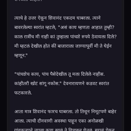
त्याचे हे उत्तर ऐकून शिवानंद एकदम घाबरला. त्याने 
बावरलेल्या स्वरांत म्हटले, "असं काय म्हणता आहात तुम्ही? 
काल रात्रींच मी नाही कां तुम्हाला पांचशे रुपये ठेवायला दिले? 
मी म्हटलं देखील होतं कीं बाजाराला जाण्यापूर्वी मी ते घेईन 
म्हणून."

"पांचशेच काय, पांच पैसेदेखील तू मला दिलेले नाहीस. 
कांहीतरी खोटं सांगू नकोस." देवनारायणने कडवट स्वरांत 
फटकारले.

आता मात्र शिवानंद फारच घाबरला. तो तिथून निमूटपणे बाहेर 
आला. त्याची दीनवाणी अवस्था पाहून एका अनोळखी 
गांवकऱ्याने त्याला काय झालं ते विचारुन घेतलं. सगळं ऐकून 