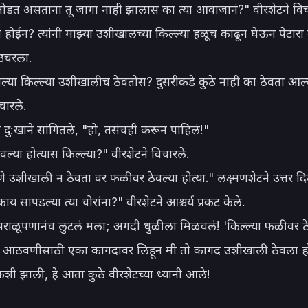
 तोडत असताना तू जागा नाही झालास का त्या आवाजानं?" वीरशेटने विचा
होईन? त्यांनी माझ्या उशीखालच्या किल्ल्या हळूच काढून घेऊन पेटारा
उचरला.

्या किल्ल्या उशीखालीच ठेवतोस? दुसरीकडे कुठे नाही का ठेवता आल्य
चारले.

े दु:खाने सांगितले, "हो, तसंचही करून पाहिलं!"

वल्या होत्यास किल्ल्या?" वीरशेटने विचारले.

णे उशीखाली न ठेवता वर फळीवर ठेवल्या होत्या." लक्ष्मणशेटने उत्तर दिल
 सापडल्या त्या चोरांना?" वीरशेटने आश्चर्य प्रकट केले.

सराळूपणानंच लुटलं मला; अगदी धुळीला मिळवलं! 'किल्ल्या फळीवर ठेव
 आठवणीसाठी एका कागदावर लिहून मी तो कागद उशीखाली ठेवला हो
 कशी झाली, हे आता कुठे वीरशेटच्या ध्यानी आले!