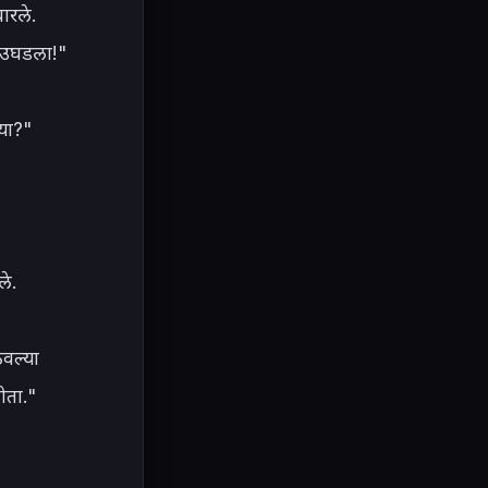
रले.

 उघडला!" 
ा?" 
े.

ल्या 
ता."
