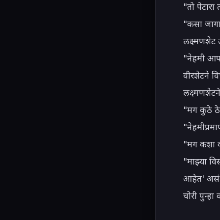
"तो पेटारा
"कसा जागा 
लक्ष्मणशेट 
"नेहमी आपल
वीरशेटने वि
लक्ष्मणशेटन
"मग कुठे ठे
"नेहमीप्रमा
"मग कशा काय
"माझ्या वि
आहेत' असं
चोरी पुन्हा