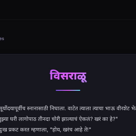
ies
विसराळू
सूर्योदयापूर्वीच स्नानासाठी निघाला. वाटेत त्याला त्याचा भाऊ वीरशेट भेट
तुझ्या घरी लागोपाठ तीनदा चोरी झाल्याचं ऐकलं? खरं का हे?"

दुःख प्रकट करत म्हणाला, "होय, खरंच आहे ते!"
