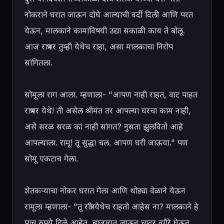
नोकराने घरात जाऊन दोघे आल्याची वर्दी दिली आणि परत 
येऊन, मालकाने कामाविषयी उद्या सकाळी काय ते बोलू. 
आज रात्रभर तुम्ही येथेच राहा, असा मालकाचा निरोप 
सांगितला.

सोमूला राग आला. म्हणाला- "आपण नाही राहत, वाट पाहत 
रात्रभर येथे! ती असेल श्रीमंत तर आपल्या घरचा काम नाही, 
असे सरळ सरळ कां नाही सांगत? नुसता झुलवितो आहे 
आपल्याला. रामू! तू सुद्धा चल. आपण घरी जाऊया." पण 
सोमू एकटाच गेला.

शेतकऱ्याचा नोकर घरात गेला आणि थोड्या वेळाने येऊन 
रामूला म्हणाला- "तू रात्री येथेच राहतो आहेस ना? मालकाने हे 
पाच रुपये दिले आहेत, बाजारात जाऊन चादर वगैरे घेऊन 