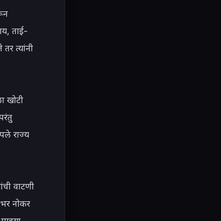
ून 
काय, ताई-
तर त्यांनी 
ला खोटी 
ंतु 
ले राज्य 
ांची वाटणी 
ंभर नोकर 
ाझ्या 