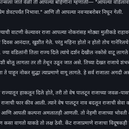
 फ्रान्सला जाते वेळी ती आपल्या बहिणींना म्हणाली— "आपल्या वडिलांवर
्रेम शेवटपर्यंत निभावा." आणि ती आपल्या नवऱ्याबरोबर निघून गेली.

्याची वाटणी केल्यावर राजा आपल्या नोकरांसह मोठ्या मुलीकडे राहावय
 दिवस आनंदात, खुशीत गेले. परंतु महिना होतो न होतो तोच गानेरिलचे 
 ज्या वडिलांनी तिला राज्य दिले त्यांचे दर्शन देखील नकोसे वाटू लागले
ाशी बोलू लागला तर ती तेथून उठून जात असे. तिच्या देखत राजाचे शंभर
ते पाहून नोकर सुद्धा त्याप्रमाणे वागू लागले. हे सर्व राजाला अगदी अस
ा राज्यातून हाकलून दिले होते, तरी तो वेष पालटून राजाच्या जवळ-पास
ा राजाची फार कीव आली. त्याने वेष पालटून नाव बदलून राजाची सेवा क
ला आणि आपली कल्पना अमलातही आणली. तो नेहमी राजाच्या भोवती अ
 कसा वागतो याकडे तो लक्ष ठेवी. केंट राजाप्रमाणे राजाचा विदूषकही 