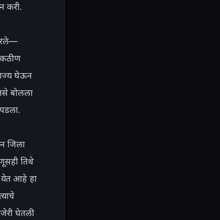
न करी.

रले— 
 कठीण 
ज्य घेऊन 
तसे बोलला 
 पडला.

गन जिला 
ूसही तिथे 
येत आहे हा 
याचे 
जेरी घेतली 