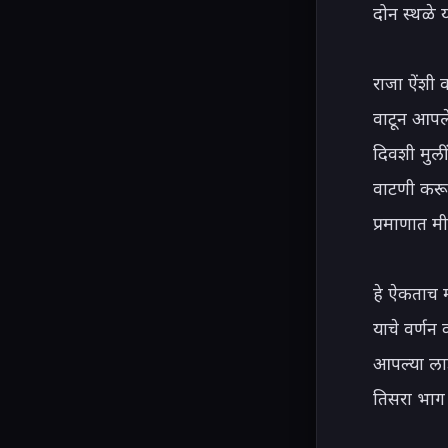
दोन स्थळे य
राजा ऐंशी 
वाटून आपले 
दिवशी मुली
वाटणी करून
प्रमाणात म
हे ऐकताच म
याचे वर्णन 
आपल्या लाड
तिसरा भाग