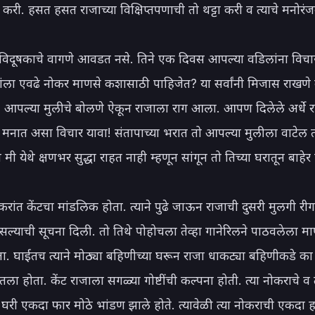
 करी. हसत हसत राजाच्या विक्षिप्तपणाची तो थट्टा करी व त्याचे मनोरंज
 विदूषकाचे वागणे आवडत नसे. तिने एक दिवस आपल्या वडिलांना विचा
्हांला एवढे नोकर माणसे कशासाठी पाहिजेत? या सर्वांनी मिजास राखणे
 आपल्या मुलीचे बोलणे ऐकून राजाला राग आला. आपण दिलेले अर्धे रा
्या मनात असा विचार यावा! संतापाच्या भरात तो आपल्या मुलीला वाटेल 
ी येथे क्षणभर सुद्धा राहत नाही म्हणून सांगून तो तिच्या घरातून बाहेर
ोकरांत केंटचा मांडलिक होता. त्याने पुढे जाऊन राजाची दुसरी मुलगी री
सल्याची सूचना दिली. तो तिथे पोहोचला तेव्हा गानेरिलने पाठवलेला माण
. घाईतच त्याने मोठ्या बहिणीच्या घरून राजा धाकट्या बहिणीकडे का 
तला होता. केंट राजाला सगळ्या गोष्टींची कल्पना होती. त्या नोकराचे व त्
ा घरी एकदा फार मोठे भांडण झाले होते. त्यावेळी त्या नोकराची एकदा ह