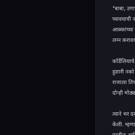
"बाबा, उग
घ्यावयाची न
आक्कांच्या 
लग्न करावय
कॉर्डेलियाच
हुशारी नको 
राजाला तिच
दोन्ही मोठ्य
त्याने भर द
केली. म्हण
पुरतील आणि