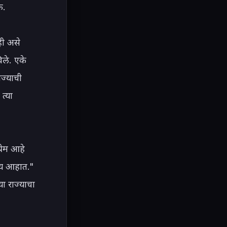
.

ी असे 
ले. एके 
ज्याची 
्या 
ेम आहे 
िय आहात." 
ा राज्याचा 