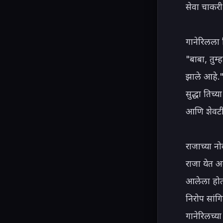
सेवा चाकरी
गानेरिलला
"बाबा, तुम
झाले आहे."
सुद्धा तिच
आणि शेवटी म
राजाच्या न
राजा येत अ
आलेला होता
निरोप सांगि
गानेरिलच्य