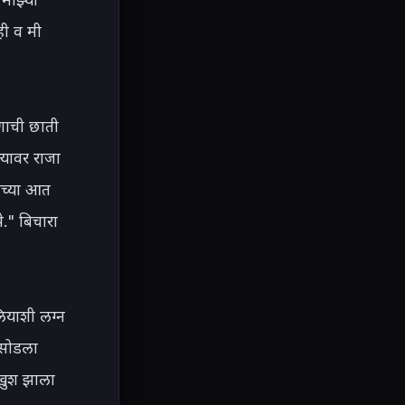
ी व मी 
ाची छाती 
यावर राजा 
च्या आत 
" बिचारा 
ियाशी लग्न 
सोडला 
 खुश झाला 