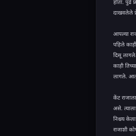
होता. पुढे
दाखवलेले प
आपल्या राज
पहिले काही
दिसू लागले.
काही तिच्य
लागले. आता 
केंट राजाल
असे. त्याल
निश्चय के
राजाशी कोण