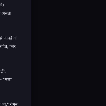
ंत 
ी असता 
झे जावई व 
आहेत, फार 
ली. 
ा— "मला 
 जा." रीगन 