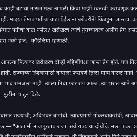
ाच काही बढाया मारून मला आपली किंवा माझी स्वतःची फसवणूक कर
ाही. माझ्या प्रेमात पतीचा वाटा येईल ना बरोबरीने! किंबहुना जास्तच! 
प्रेमात पतीचा वाटा नसेल? खरोखरच त्यांचे तुमच्यावरच असीम प्रेम असते 
ास नको होते." कॉर्डेलिया म्हणाली.

े आपल्या पित्यावर खरोखरच दोन्ही बहिणींपेक्षा जास्त प्रेम होते. पण ति
होती. राज्याच्या हिश्शासाठी बापाला फसवणे तिला योग्य वाटले नाही. पर
ा भाव समजला नाही. त्याला तिचा फार राग आला. त्या भरात त्याने आप
ा मुलींना वाटून दिले.

रबारात राज्याची, अविभक्त बागांची, त्याचप्रमाणे नोकरचाकरांची, आवार
ाला— "आता मी नावापुरताच राजा. सर्व राज्य या दोघींचे. मला फक्त श
 मी पाळीपाळीने मुलींकडे राहणार. मी जिच्याकडे असेन तिने माझा व म