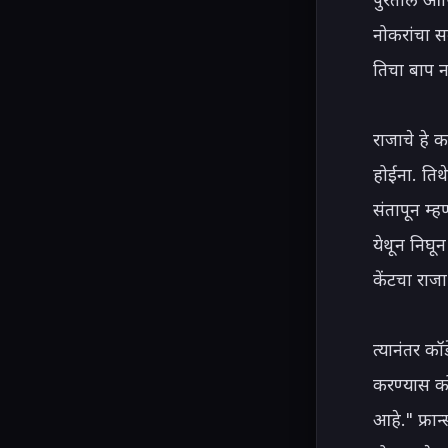
नोकरांचा स
तिचा बाप ना
राजाचे हे 
होईना. तिथे
संतापून म्
येथून निघू
केंटचा राज
त्यानंतर कॉ
करण्यास को
आहे." फ्रान