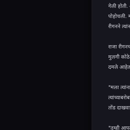
गेली होती. 
पोहोचली. म
रीगनने त्या
राजा रीगनच
मुलगी कोठे 
दमले आहेत.
"मला त्यांन
त्यांच्याबर
तोंड दाखवा
"तुम्ही आप