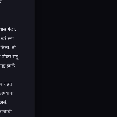
 
ास गेला. 
खरे रूप 
 तिला. तो 
 नोकर सडू 
ह्य झाले.

च राहत 
रण्याचा 
से. 
राजाची 