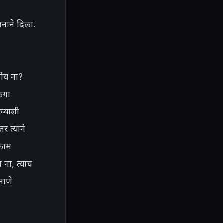
नाने दिला. 
ोय ना? 
गा 
च्याशी 
 त्याने 
काम 
ा, त्याच 
ाणे 