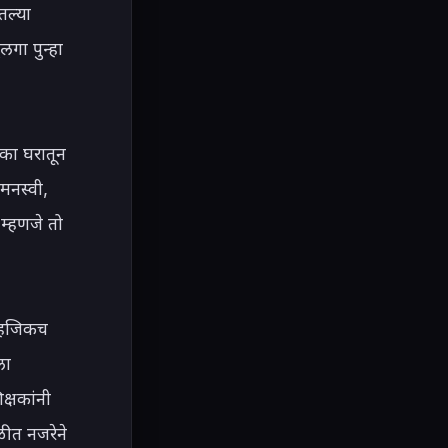
ल्या 
गा पुन्हा 
का घरातून 
मनस्वी, 
्हणजे तो 
ाहजिकच 
ा 
्षकांनी 
ीत नजरेने 