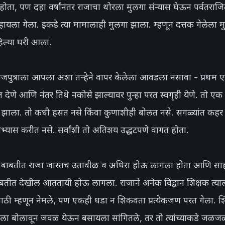
होता, पण दहा वर्षांनंतर राजाचा थोरला मुलगा संन्यास घेऊन पर्वतराजित
ायला गेला. इकडे त्या मामालाही मुलगा झाला. म्हणून दत्तक गेलेला मुल
ल्या घरी आला.

 राजपुत्राला आपला अशा तऱ्हेने वापर केलेला आवडला नसावा - प्रथम ए
त देणे आणि नंतर तिथे नकोसे झाल्यावर पुन्हा परत स्वगृही येणे. तो एक 
झाला. तो कधी हसत नसे किंवा कुणाशीही बोलत नसे. सगळ्यांत कहर म
्यास करीत नसे. सर्वांशी तो अतिशय उद्धटपणे वागत होता.

च्या बाबतीत राजा जास्तच उतावीळ व अधिरा होऊ लागला होता आणि स
बाबतीत देखील आततायी होऊ लागला. राजाने अनेक विद्वान शिक्षक त्याल
ठी म्हणून नेमले, पण एकही धडा न शिकवता प्रत्येकजण परत गेला. शिक
राला बोलावून जवळ येऊन बसायला सांगितले, तर तो त्यांच्याकडे जळजळ