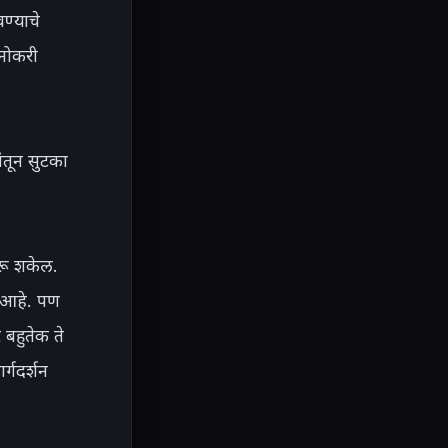
्याचे 
नोकरी 
ंतून सुटका 
ू शकेल. 
 आहे. पण 
हुतेक ते 
गदर्शन 