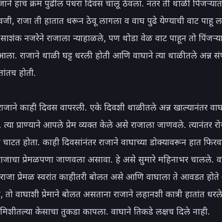
जाने हाच क्रम पुढील पंधरा दिवस चालू ठेवला. नंतर ती थाळी पिंजऱ्यात 
ी, राजा ती हातात धरून ठेवू लागला व वाघ पुढे येण्याची वाट पाहू ल
 साशंक नजरेने राजाला न्याहाळले, पण थोडा वेळ वाट पाहून तो पिंजऱ्याच
ा. राजाने थाळी घट्ट धरली होती आणि वाघाने त्या थाळीतले अन्न सं
तांतच होती.

राजाने काही दिवस वापरली. एके दिवशी थाळीतले अन्न खाल्यानंतर वाघा
त्या प्राण्याने आपले प्रेम व्यक्त केले असे राजाला जाणवले. त्यानंतर र
 चाटत होता. काही दिवसांनंतर राजाने वाघाच्या डोक्यावरून हात फिरव
ाजाचा प्रेमळपणा जाणवला असावा. हे असे सुमारे महिनाभर चालले. व
 राजा प्रेमळ स्वरांत काहीतरी बोलत असे आणि वाघाला ते आवडत होते 
 तो वाघाशी प्रेमाने बोलत असताना राजाने लहानशी कात्री हातांत धरले
च मिशीतल्या केसाचा तुकडा कापला. वाघाने तिकडे लक्षच दिले नाही.
