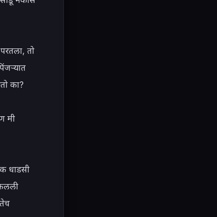
 परतला, तो 
िंजऱ्यात 
ेतो का?

ण मी 
एक धाडसी 
ढकलली 
ेच 