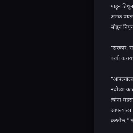
पाहून तिथून
अनेक प्रयत
सोडून निघून
"सरकार, राज
कशी करायच
"आपल्याला 
नदीच्या का
त्यांना सह
आपल्याला भ
करतील," मंत