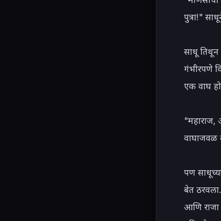
पुत्रा!" साधू
साधू तिथून
गंभीरपणे वि
एक वाघ होता
"महाराज, आ
वाघाजवळ क
पण साधूच्य
बेत ठरवला.
आणि राजा त