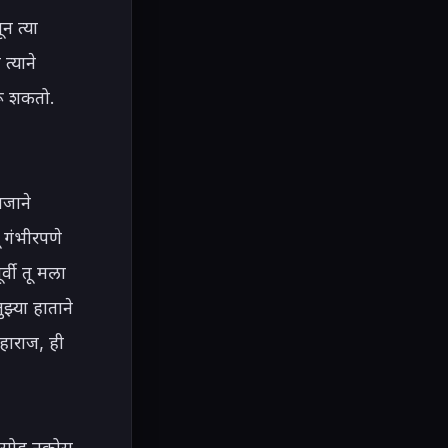
 त्या 
्याने 
ू शकतो. 
जाने 
गंभीरपणे 
वी तू मला 
्या हाताने 
हाराज, ही 
 सोडू नकोस 