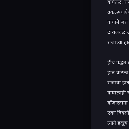
बघितले. रा
ढकलण्याऐवज
वाघाने जरा
दाराजवळ आल
राजाच्या हा
हीच पद्धत 
हात चाटला. 
राजाचा हात
वाघालाही र
गोंजारताना
एका दिवशी,
त्याने हळू