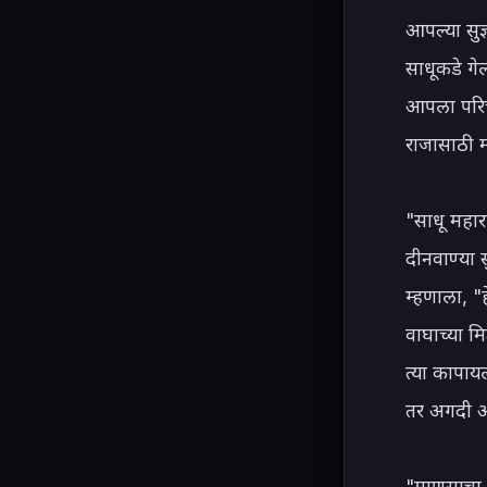
आपल्या सुज्
साधूकडे गेल
आपला परिच
राजासाठी म
"साधू महारा
दीनवाण्या 
म्हणाला, "ह
वाघाच्या म
त्या कापाय
तर अगदी अश
"माणसाचा स