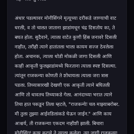
अंधार पडल्यावर मोनीसिंगने मृत्यूच्या दरीकडे जाण्याची वाट 
धरली, व तो चालत जाताना झाडांमधून चंद्र दिसतोय का, ते 
बघत होता. सुदैवाने, त्याला वाटेत कुणी हिंस्र जनावरे दिसली 
नाहीत, तरीही त्याने हातांतला भाला कायम सज्ज ठेवलेला 
होता. अचानक, त्याला थोडी मोकळी जागा दिसली आणि 
काही आकृती फुलझाडांमध्ये फिरताना त्याला स्पष्ट दिसल्या. 
त्यांतून राजकन्या कोणती ते शोधायला त्याला जरा त्रास 
पडला. तिच्यासारखी देखणी एक आकृती त्याने बघितली 
आणि तो धावतच तिच्याकडे गेला. आनंदाच्या भरात त्याने 
तिचा हात पकडून तिला म्हटले, "राजकन्ये! चल माझ्याबरोबर. 
मी तुला तुझ्या आईवडिलांकडे घेऊन जाईन." आणि काय 
आश्चर्य, ती राजकन्या एकदम नाहीशी झाली. बिचारा 
मोनीसिंग! काय करावे ते त्याला कळेना. त्या जागी राजकन्या 