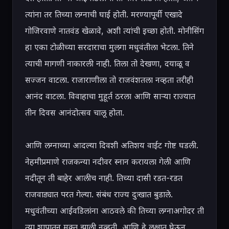
त्यांना तर तिच्या लग्नाची घाई होती. मरण्यापूर्वी एखादे 
गोजिरवाणे नातवंड खेळावे, अशी त्यांची इच्छा होती. मोनीसिंग 
हा एका टोळीच्या सरदाराचा मुलगा मधुवंतीला भेटला. तिने 
त्याची मागणी नाकारली नाही. तिला तो देखणा, दयाळू व 
सज्जन वाटला. राजाराणीला तो राजवंशतला नव्हता तरीही 
आनंद वाटला. विवाहाचा मुहूर्त ठरला आणि साऱ्या राज्यात 
तीन दिवस आनंदोत्सव चालू होता.

आणि लग्नाच्या आदल्या दिवशी अतिशय वाईट गोष्ट घडली. 
नेहमीप्रमाणे राजकन्या नदीवर स्नान करायला गेली आणि 
नदीतून ती बाहेर आलीच नाही. तिच्या दासी रडत-रडत 
राजवाड्यात परत गेल्या. संबंध राज्य दुःखात बुडाले. 
मधुवंतीच्या आईवडिलांना आठवले की तिच्या लग्नाअगोदर ती 
त्या शापातून मुक्त झाली नव्हती, आणि हे लक्षात घेऊन 