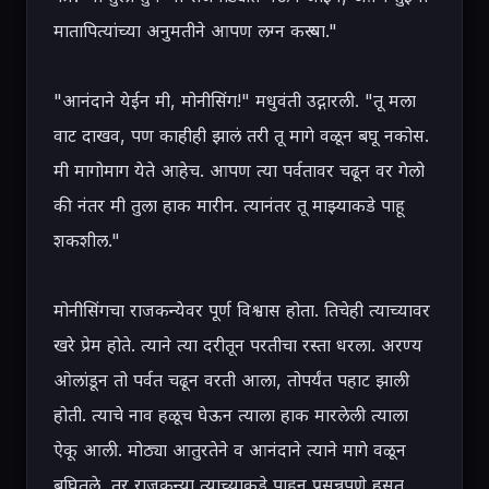
मातापित्यांच्या अनुमतीने आपण लग्न करू या."

"आनंदाने येईन मी, मोनीसिंग!" मधुवंती उद्गारली. "तू मला 
वाट दाखव, पण काहीही झालं तरी तू मागे वळून बघू नकोस. 
मी मागोमाग येते आहेच. आपण त्या पर्वतावर चढून वर गेलो 
की नंतर मी तुला हाक मारीन. त्यानंतर तू माझ्याकडे पाहू 
शकशील."

मोनीसिंगचा राजकन्येवर पूर्ण विश्वास होता. तिचेही त्याच्यावर 
खरे प्रेम होते. त्याने त्या दरीतून परतीचा रस्ता धरला. अरण्य 
ओलांडून तो पर्वत चढून वरती आला, तोपर्यंत पहाट झाली 
होती. त्याचे नाव हळूच घेऊन त्याला हाक मारलेली त्याला 
ऐकू आली. मोठ्या आतुरतेने व आनंदाने त्याने मागे वळून 
बघितले, तर राजकन्या त्याच्याकडे पाहून प्रसन्नपणे हसत 