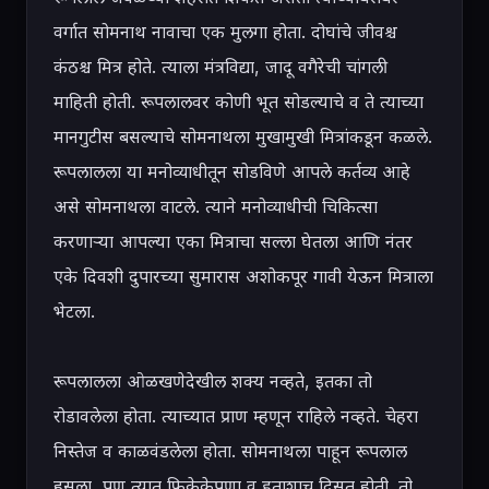
वर्गात सोमनाथ नावाचा एक मुलगा होता. दोघांचे जीवश्च 
कंठश्च मित्र होते. त्याला मंत्रविद्या, जादू वगैरेची चांगली 
माहिती होती. रूपलालवर कोणी भूत सोडल्याचे व ते त्याच्या 
मानगुटीस बसल्याचे सोमनाथला मुखामुखी मित्रांकडून कळले. 
रूपलालला या मनोव्याधीतून सोडविणे आपले कर्तव्य आहे 
असे सोमनाथला वाटले. त्याने मनोव्याधीची चिकित्सा 
करणाऱ्या आपल्या एका मित्राचा सल्ला घेतला आणि नंतर 
एके दिवशी दुपारच्या सुमारास अशोकपूर गावी येऊन मित्राला 
भेटला.

रूपलालला ओळखणेदेखील शक्य नव्हते, इतका तो 
रोडावलेला होता. त्याच्यात प्राण म्हणून राहिले नव्हते. चेहरा 
निस्तेज व काळवंडलेला होता. सोमनाथला पाहून रूपलाल 
हसला, पण त्यात फिकेकेपणा व हुताशाच दिसत होती. तो 