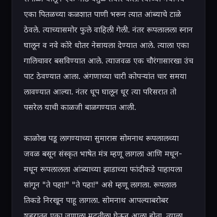
एका पितळच्या कळशात पाणी भरून त्यात आंब्याचे टाळे 
ठेवले. त्याच्यासमोर फुले वाहिली गेली. नंतर रूपलालला स्नान 
घालून व नवे कोरे धोतर नेसायला देण्यात आले. त्याला एका 
गालिचावर बसविण्यात आले. त्याजवळ एक चौरंगासारखा उंच 
पाट ठेवण्यात आला. अंगणाच्या चारी कोपऱ्यांत चार समया 
लावण्यात आल्या. नंतर धूप घालून धूर त्या परिसरात तो 
पसरेल याची काळजी बाळगण्यात आली.

काळोख पडू लागण्याच्या सुमारास सोमनाथ रूपलालच्या 
जवळ बसून संस्कृत भाषेत मंत्र म्हणू लागला आणि मधून-
मधून रूपलालला आंब्याच्या झाडाच्या फांदीकडे पाहायला 
सांगून "ते पहा!" "ते पहा!" असे म्हणू लागला. रूपलाल 
तिकडे निरखून पाहू लागला. सोमनाथ आपल्याबरोबर 
शहरातून एका जणाला मदतीला घेऊन आला होता. त्याला 