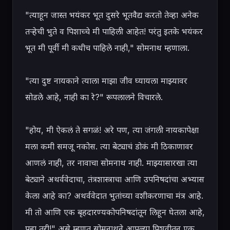
"त्याहून जास्त भयंकर भूत दुसरे भूतवैद्य करतो तेव्हा अनेक 
तऱ्हेची भुते व पिशाच्चे मी पाहिली आहेत! परंतु इतके भयंकर 
भूत मी पूर्वी मी कधीच पाहिले नाही," सोमनाथ म्हणाला.

"त्या दुष्ट नायकाने त्याला माझा जीव घ्यायला माझ्यावर 
सोडले आहे, नाही का रे?" रूपलालने विचारले.

"होय, मी ऐकलं ते सगळं! अरे पण, त्या जंगली नायकापेक्षा 
मला कमी समजू नकोस. त्या बेट्याचं डोकं मी ठिकाणावर 
आणलं नाही, तर नावाचा सोमनाथ नाही. माझ्यासारखा त्या 
बेट्याने अथर्ववेदाचा, तंत्रशास्त्राचा आणि उपनिषदांचा अभ्यास 
केला आहे का? अथर्ववेदात भुतांच्या वशीकरणाचा मंत्र आहे. 
मी तो आणि एक बृहदारण्यकोपनिषदांतून लिहून घेतला आहे, 
पहा तरी!" असे म्हणत सोमनाथने आपल्या पिशवीतून एक 