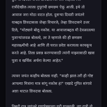
रात्रीदेखील त्याला नुपूरांची छमछम ऐकू आली. इथे तो 
आवाज जरा मोठा वाटत होता. दुसऱ्या दिवशी जयंतने 
याबद्दल शिवदासला जेव्हा विचारले, तेव्हा शिवदासने उत्तर 
दिले, "मोठ्याने बोलू नकोस. या आवाजाबद्दल मी देवळातल्या 
पुजाऱ्यांजवळ बोललो, तर ते म्हणाले की ही छमछम 
महालक्ष्मीची आहे आणि ती घरात प्रवेश करायला काचकूच 
करते आहे. तिला प्रसन्न करण्यासाठी त्यांनी माझ्यासाठी खास 
पूजा व खर्चिक अर्चना केल्या आहेत."

त्यावर जयंत काहीच बोलला नाही. "काही झालं तरी ही गोष्ट 
आपल्या मित्रांना मात्र सांगू नकोस हं!" एखादे गुपित सांगावे 
अशा थाटात शिवदास बोलला.

तिसरी रात्र जयंतने गुणशेखरच्या घरी घालवली. त्या रात्री तो 