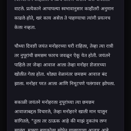
वाटले. प्रत्येकाने आपापल्या स्वभावानुसार काहीतरी अनुमान 
काढले होते, खरं काय असेल ते पाहण्याचा त्यांनी प्रयत्नच 
केला नव्हता.

चौथ्या दिवशी जयंत मनोहरच्या घरी राहिला, तेव्हा त्या रात्री 
तर नुपूरांची छमछम फारच जवळून ऐकू येत होती. जयंतने 
पाहिले तर जेव्हा आवाज आला तेव्हा मनोहर शेजारच्या 
खोलीत गेला होता. थोड्या वेळानंतर छमछम आवाज बंद 
झाला. मनोहर परत आला आणि निमूटपणे पलंगावर झोपला.

सकाळी जयंतने मनोहरला नुपूरांच्या त्या छमछम 
आवाजाबद्दल विचारले, तेव्हा मनोहरने खाली मान घालून 
सांगितले, "तुला तर ठाऊक आहे की माझं नुकतंच लग्न 
झालंय. माझ्या बायकोला झोपेत चालण्याचा आजार आहे. 