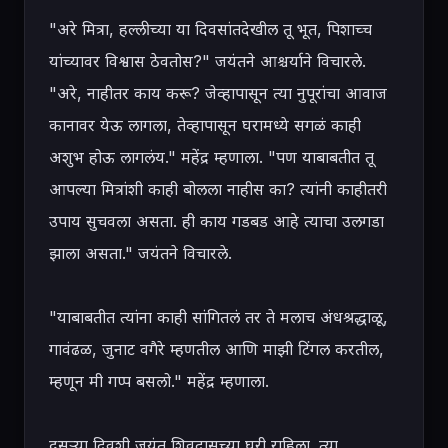
"अरे मित्रा, हल्लीच्या या दिवसांतदेखील तू भूत, पिशाच्च 
यांच्यावर विश्वास ठेवतोस?" जयंतने आश्चर्याने विचारले.

"अरे, नाहीतर काय करू? जेव्हापासून त्या नुपूरांचा आवाज 
कानावर येऊ लागला, तेव्हापासून घरामध्ये सगळं काही 
अशुभ होऊ लागलंय." महेंद्र म्हणाला. "पण याबाबतीत तू 
आपल्या मित्रांशी काही बोलला नाहीस का? त्यांनी काहीतरी 
उपाय सुचवला असता. ही काय गडबड आहे त्याचा उलगडा 
झाला असता." जयंतने विचारले.

"याबाबतीत त्यांना काही सांगितलं तर ते मलाच अंधश्रद्धाळू, 
गावंढळ, जुनाट वगैरे म्हणतील आणि माझी टिंगल करतील, 
म्हणून मी गप्प बसलो." महेंद्र म्हणाला.

दुसऱ्या दिवशी जयंत शिवदासच्या घरी राहिला. त्या 