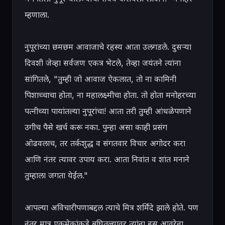
म्हणाला.

नुपूरांच्या छमछम आवाजाचे रहस्य आता उलगडले. दुसऱ्या 
दिवशी जेव्हा सर्वजण एकत्र भेटले, तेव्हा जयंतने त्यांना 
सांगितले, "तुम्ही जो आवाज ऐकलात, तो ना कामिनी 
पिशाच्चाचा होता, ना महालक्ष्मीचा होता. तो होता मनोहरच्या 
पत्नीच्या पायांतल्या नुपूरांचा! आता तरी तुम्ही आंधळेपणाने 
उगीच पैसे खर्च करू नका. पुन्हा असा काही प्रसंग 
ओढवलाच, तर तर्कशुद्ध व संगतवार विचार अगोदर करा 
आणि नंतर त्यावर उपाय करा. आता निवांत व शांत मनाने 
तुम्हाला जगता येईल."

आपल्या अविचारीपणाबद्दल त्याचे मित्र शर्मिंदे झाले होते. पण 
नंतर मात्र एकमेकांकडे बघितल्यावर त्यांना हसू आवरेना.