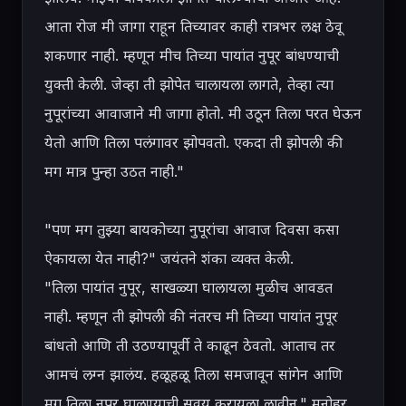
आता रोज मी जागा राहून तिच्यावर काही रात्रभर लक्ष ठेवू 
शकणार नाही. म्हणून मीच तिच्या पायांत नुपूर बांधण्याची 
युक्ती केली. जेव्हा ती झोपेत चालायला लागते, तेव्हा त्या 
नुपूरांच्या आवाजाने मी जागा होतो. मी उठून तिला परत घेऊन 
येतो आणि तिला पलंगावर झोपवतो. एकदा ती झोपली की 
मग मात्र पुन्हा उठत नाही."

"पण मग तुझ्या बायकोच्या नुपूरांचा आवाज दिवसा कसा 
ऐकायला येत नाही?" जयंतने शंका व्यक्त केली.

"तिला पायांत नुपूर, साखळ्या घालायला मुळीच आवडत 
नाही. म्हणून ती झोपली की नंतरच मी तिच्या पायांत नुपूर 
बांधतो आणि ती उठण्यापूर्वी ते काढून ठेवतो. आताच तर 
आमचं लग्न झालंय. हळूहळू तिला समजावून सांगेन आणि 
मग तिला नुपूर घालण्याची सवय करायला लावीन." मनोहर 