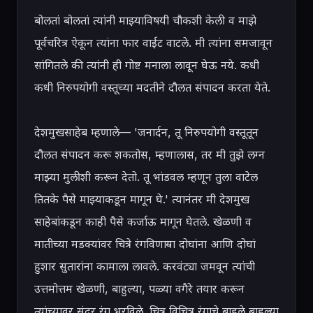
बोलतां बोलतां त्यांनी माझ्याविषयी चौकशी केली व माझे 
पूर्वचरित्र ऐकून त्यांना फार वाईट वाटले. मी त्यांना समजावून 
सांगितले की त्यांनी ही गोष्ट मनाला लावून घेऊ नये. कधी 
कधी निरुपयोगी वस्तूच्या मदतीने दौलत संपादन करता येते.

देशमुखसाहेब म्हणाले— 'जनार्दन, तू निरुपयोगी वस्तूतून 
दौलत संपादन करू शकतोस, म्हणालास, तर मी तुझे लग्न 
माझ्या मुलीशी करून देतो. तू भांडवल म्हणून तुला वाटेल 
तितके पैसे माझ्याकडून मागून घे.' त्यानंतर मी देशमुख 
साहेबांकडून काही पैसे कर्जाऊ मागून घेतले. खेळणी व 
मातीच्या मडक्यांवर चित्रे रंगविणाऱ्या दोघांना आणि दोघां 
हुशार सुतारांना कामाला लावले. करवंट्या जमवून त्यांची 
उत्तमोत्तम खेळणी, बाहुल्या, पळ्या वगैरे तयार करून 
त्यांच्यावर सुंदर रंग भरविले. चित्र विचित्र रंगाचे बाहुले बाहुल्या 