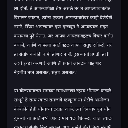
त्रास होतो. ते आपल्यापेक्षा श्रेष्ठ असले तर ते आपल्याबाबतीत 
विसरून जातात, त्यांना एकतर आपल्याबरोबर काही देणेघेणे 
नसते, किंवा आपल्यावर दया दाखवून ते आपल्याला मदत 
करायला पुढे येतात. जर आपण आपल्याबद्दलच विचार करीत 
बसलो, आणि आपल्या प्रगतीबद्दल आपण संतुष्ट राहिलो, तर 
हा संतोष कधीही कमी होणार नाही. दुसऱ्यांची प्रगती व्हावी 
अशी इच्छा करणारे आणि ती प्रगती आनंदाने पाहणारे 
नेहमीच तृप्त असतात, संतुष्ट असतात."

या बोलण्यावरून रामच्या समाधानाचा रहस्य भीमाला कळले. 
साधूने हे सत्य त्याला समजावे म्हणूनच या भेटीचे आयोजन 
केले होते हेही भीमाच्या लक्षात आले. त्या दिवसापासून भीम 
दुसऱ्यांच्या प्रगतीमध्ये आनंद मानायला शिकला. आता त्याला 
खराखुरा संतोष मिळू लागला. अशा तऱ्हेने तोही नित्य संतोषी 