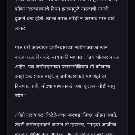
कोणा नारळवाल्याचे निधन झाल्यामुळे नारळाची सगळी 
दुकाने बन्द होती. त्याला नारळ खरेदी न करताच परत यावे 
लागले.

परत घरी आल्यावर जमीनदाराच्या स्वयंपाक्याला त्याने 
नारळाबद्दल विचारले. स्वयंपाकी म्हणाला, "इथं पोतभर नारळ 
आहेत; पण जमीनदाराच्या परवानगीशिवाय मी कोणाला 
काही देऊ शकत नाही. तू जमीनदाराकडे मागणंही बरं 
दिसणार नाही, मोठ्या माणसांकडे अशा क्षुल्लक गोष्टी मागू 
नयेत."

तरीही नारायणला दिलेले वचन बलभद्रचा पिच्छा सोडत नव्हते. 
शेवटी जमीनदाराकडे जाऊन तो म्हणाला, "माझ्या आजीला 
नारळाचं खोबरं फार आवडतं. अन् बाजारात तर मला आज 