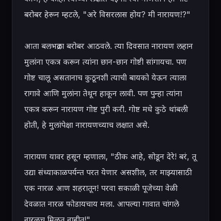
बरोबर हेरून म्हटले, "अरे विसरलास होय? मी नारायण!?"

आता बलभद्रला बरोबर आठवले. त्या दिवसात नारायण लहान 
मुलांना एकत्र करून त्यांना छान-छान गोष्टी सांगायचा. पण 
गोष्ट चालू असतानाच कुठूनशी त्याची बायको येऊन त्याला 
रागावे आणि मुलांना तेथून हाकून लावी. पण पुन्हा त्यांना 
एकत्र करून नारायण गोष्ट पुरी करी. गोष्ट मधे कुठे थांबली 
होती, हे मुलांपेक्षा नारायणच्याच लक्षात असे.

नारायण यावर हसून म्हणाला, "ठीक आहे, सोडून देरे! बरं, तू 
उद्या संध्याकाळपर्यन्त परत येणार असशील, तर माझ्यासाठी 
एक नारळ आण शहरातून! परवा सकाळी पूजेच्या वेळी 
देवळात नारळ फोडायचाय मला. आपल्या गावात चांगले 
नारळच मिळत नाहीत!"
