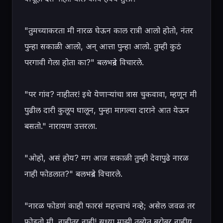
"तुमच्याकरता मी नारळ घेऊन काल रात्री आलो होतो, नंतर 
पुन्हा सकाळी आलो, अन् आत्ता पुन्हा आलो. तुम्ही कुठं 
परगावी गेला होता का?" बलभद्रने विचारले.

"पर गांव? नाहीतर! इथे येणाऱ्यांचा त्रास चुकवावा, म्हणून मी 
पुढील दारी कुलूप घालून, पुन्हा मागल्या दाराने आत येऊन 
बसतो." नारायण उत्तरला.

"ओहो, असं होय? मग आज सकाळी तुम्ही देवापुढे नारळ 
नाही फोडलात?" बलभद्रने विचारले.

"नारळ फोडणं काही फारसं महत्त्वाचं नव्हे; असेल जवळ तर 
फोडतो मी, नाहीतर नाही! सध्या माझी तब्येत बरोबर नाहीय. 