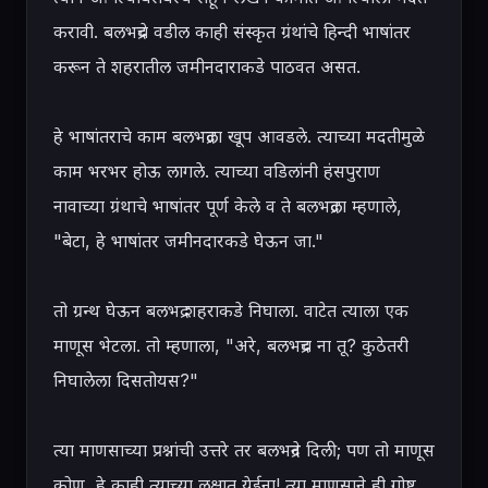
करावी. बलभद्रचे वडील काही संस्कृत ग्रंथांचे हिन्दी भाषांतर 
करून ते शहरातील जमीनदाराकडे पाठवत असत.

हे भाषांतराचे काम बलभद्रला खूप आवडले. त्याच्या मदतीमुळे 
काम भरभर होऊ लागले. त्याच्या वडिलांनी हंसपुराण 
नावाच्या ग्रंथाचे भाषांतर पूर्ण केले व ते बलभद्रला म्हणाले, 
"बेटा, हे भाषांतर जमीनदारकडे घेऊन जा."

तो ग्रन्थ घेऊन बलभद्र शहराकडे निघाला. वाटेत त्याला एक 
माणूस भेटला. तो म्हणाला, "अरे, बलभद्रच ना तू? कुठेतरी 
निघालेला दिसतोयस?"

त्या माणसाच्या प्रश्नांची उत्तरे तर बलभद्रने दिली; पण तो माणूस 
कोण, हे काही त्याच्या लक्षात येईना! त्या माणसाने ही गोष्ट 