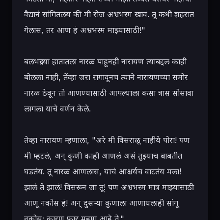
वैद्यानं सांगितलंय की मी रोज अभ्रभस्म खावं. तू कधी शहरात 
गेलास, तर आण हं अभ्रभस्म माझ्यासाठी!"

बलभद्रच्या हातातला नारळ पाहूनही नारायण त्याबद्दल काही 
बोलला नाही, तेंव्हा जरा रागावूनच त्याने नारायणच्या समोर 
नारळ ठेवून तो आणण्यासाठी आपल्याला कसा त्रास सोसावा 
लागला याचे वर्णन केले.

तेव्हा नारायण म्हणाला, "अरे मी विसराळू नाहीये पोरा! पण 
मी म्हटलं, अन् कुणी काही आणलं असं तुझ्याच बाबतीत 
घडतंय. तू नारळ आणलास, याचं आश्चर्यच वाटतंय मला! 
झालं ते झालं! विसरून जा तू! पण अभ्रभस्म मात्र माझ्यासाठी 
आणू नकोस हं! अन् दुसऱ्या कुणाला आणायलाही सांगू 
नकोस; कारण फार महाग आहे ते."
