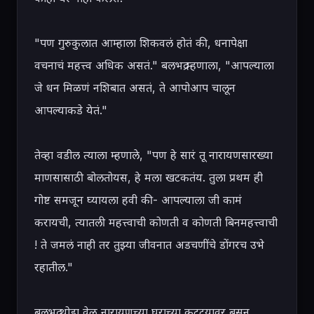
"पण गुरुकुलात आम्हाला शिकवलं होतं की, धनापेक्षा 
वचनाचं महत्त्व अधिक असतं." बलभद्र म्हणाला, "आपल्याला 
जे धन मिळणं नशिबात असतं, ते आपोआप चालून 
आपल्याकडे येतं."

तेव्हा वडील त्याला म्हणाले, "पण हे सारं तू नारायणसारख्या 
माणसासाठी बोलतोयस, हे मला खटकतंय. तुला प्रथम ही 
गोष्ट समजून घ्यायला हवी की- आपल्याला जी कामं 
करायची, त्यातली महत्त्वाची कोणती व कोणती बिनमहत्त्वाची 
! ते जमलं नाही तर तुझ्या जीवनात अडचणींचे डोंगरच उभे 
रहातील."

बलभद्र थोडा वेळ नारायणच्या घराच्या कट्ट्यावर बसून 