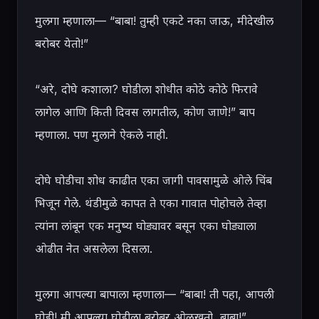
मुलगा म्हणाला— “बाबा! तुम्ही एकटे नका जाऊ, मीदेखील 
बरोबर येतो!”

“अरे, दोघे कशाला? घोडीला शोधीत कोठे कोठे फिरावे 
लागेल आणि किती दिवस लागतील, कोण जाणे!” बाप 
म्हणाला. पण मुलाने ऐकले नाही.

दोघे घोडीचा शोध काढीत एका जागी पावसामुळे ओले चिंब 
भिजून गेले. थंडीमुळे कापत ते एका गावात पोहोचले तेव्हा 
त्यांना लांबून एक मनुष्य घोड्यावर बसून एका घोड्याला 
ओढीत नेत असलेला दिसला.

मुलगा आपल्या बापाला म्हणाला— “बाबा! ती पहा, आपली 
घोडी! मी आपल्या घोडीला बरोबर ओळखतो, बाबा!”
