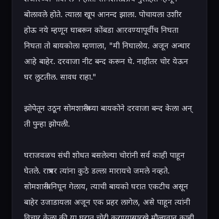
बोलावले होते. त्याला खूप आनन्द झाला. पोचायला उशीर 
होऊ नये म्हणून घाबरून कोंबडा आरवण्यापूर्वीच निघता 
निघता तो बायकोला म्हणाला, "मी निघालोय. अजून अन्धार 
आहे बाहेर. दरवाजा नीट बन्द करून घे. नाहीतर चोर येऊन 
घर लुटतील. सावध राहा."

झोपेतून उठून सोमशास्त्रीच्या बायकोने दरवाजा बन्द केला अन् 
ती पुन्हा झोपली.

घराजवळच संधी शोधत बसलेल्या चोरांनी सर्व काही पाहून 
घेतले. रात्रभर त्यांना कुठे डल्ला मारायचे जमले नव्हते. 
सोमशास्त्री निघून गेलाय, त्याची बायको घरात एकटीच असून 
बाहेर उजाडायला अजून एक प्रहर लागेल, असे पाहून त्यांनी 
विचार केला की या घरात चोरी करण्यासारखे मौल्यवान काही 