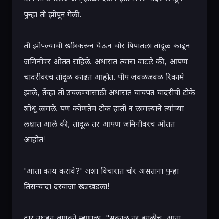
पुन्हा ती झोपून गेली.

ती झोपल्याची खात्री करून घेऊन चोर पिपातला तांदूळ काढून 
जमिनीवर ओतत राहिले. अंधारात त्यांना वाटले की, आपण 
चादरीवरच तांदूळ काढत आहोत. पीप जवळजवळ रिकामे 
झाले, तेंव्हा तो उचलण्यासाठी अंधारात चाचपत चादरीची टोके 
शोधू लागले. पण कोणतेच टोक हाती न लागल्याने त्यांच्या 
लक्षात आले की, तांदूळ तर आपण जमिनीवरच ओतत 
आहोत!

'आता काय करावे?' अशा विचारात चोर असताना पुन्हा 
तिसऱ्यांदा दरवाजा खडखडला!

दार उघडून बायको म्हणाला, "सकाळ तर झालीच. आता 