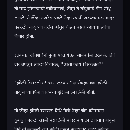
ती गाढ झोपल्याची खात्री वाटली, तेंव्हा ते तांदुळाचे पीप शोधू 
लागले. ते जेंव्हा नजरेस पडले तेंव्हा त्यांनी जवळच एक चादर 
पसरली. तांदूळ चादरीत ओतून घेऊन पसार व्हायचा त्यांचा 
विचार होता.

इतक्यात सोमशास्त्रीने पुन्हा परत येऊन बायकोला उठवले. तिने 
दार उघडून त्याला विचारले, "आता काय विसरलात?"

"झोळी विसरलो गं! आण लवकर." शास्त्री म्हणाला. झोळी 
तांदुळाच्या पिपाजवळच्या खुंटीला लावलेली होती.

ती जेंव्हा झोळी घ्यायला तिथे गेली तेंव्हा चोर कोपऱ्यात 
दुबकून बसले. खाली पसरलेली चादर पायाला लागताच वाकून 
तिने ती उचलली अन् झोळी देऊन झाल्यावर चादर लपेटून 