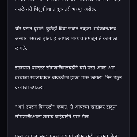
नसले तरी भिक्षुकीचा तांदूळ तरी भरपूर असेल.

चोर घरात घुसले. कुठेही दिवा जळत नव्हता. सर्वत्र अन्धारच 
अन्धार पसरला होता. हे आपले भाग्यच समजून ते कामाला 
लागले.

इतक्यात धान्दरट सोमशास्त्री गडबडीने घरी परत आला अन् 
दरवाजा खडखडावत बायकोला हाका मारू लागला. तिने उठून 
दरवाजा उघडला.

"अगं उपरणं विसरलो" म्हणत, ते आपल्या खांद्यावर टाकून 
सोमशास्त्री आला तसाच घाईघाईने परत गेला.

पुन्हा दरवाजा बन्द करून बायको झोपून गेली. चोरांना जेंव्हा 