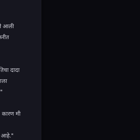
ी आली 
रीत 
िचा दादा 
ाला 
"

. कारण मी 
 आहे." 