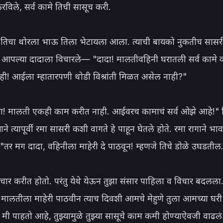
रविले, सर्व कामे तिची सासूच करी.

 तिचा थोरला भाऊ तिला भेटायला आला. त्याची बायको नुकतीच सासर
े आपल्या दादाला विचारले— "दादा! मालतीवहिनी घरातली सर्व कामे क
! आईला म्हातारपणी थोडी विश्रांती मिळत असेल नाही?"

मा! मालती एकही काम करीत नाही. आईवरच कामाचं सर्व ओझे आहे!" त
याने त्यापूर्वी रमा सासरी कशी वागते हे पाहून घेतले होते. रमा रागाने भाव
तर मग दादा, वहिनीला माहेरी दे पाठवून! म्हणजे तिचे डोळे उघडतील.
चार करीत होतो. परंतु येथे येऊन तुझा संसार पाहिला व विचार बदलला
 मालतीला माहेरी पाठवीन त्याच दिवशी आमचे मेहुणे तुला आमच्या घरी 
मी पाहतो आहे, तुझ्यामुळे तुझ्या सासूचे काम कमी होण्याऐवजी वाढलं