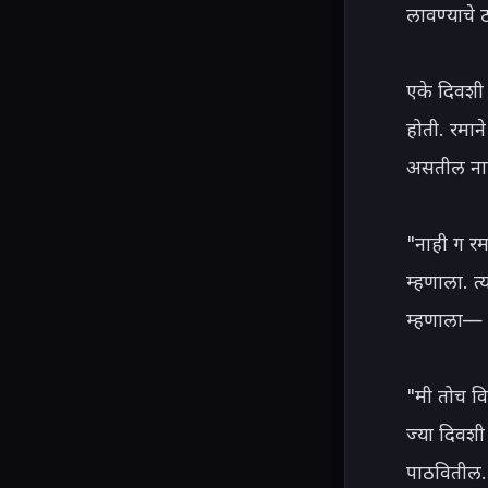
लावण्याचे ठ
एके दिवशी
होती. रमान
असतील नाही
"नाही ग र
म्हणाला. त्
म्हणाला— "
"मी तोच वि
ज्या दिवशी
पाठवितील. 