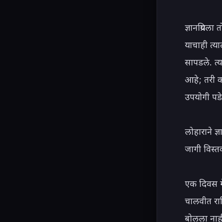
ज्ञानप्रियल
याचाही त्या
सापडले. त्
आहे; तरी क
उपयोगी पड
लोहाराने ज्
जागी विस्त
एक दिवस गे
चालवीत राहि
बोलला नाही