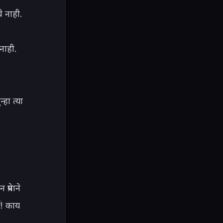
 नाही.

ाही. 
हा त्या 
रेमाने 
य! काय 