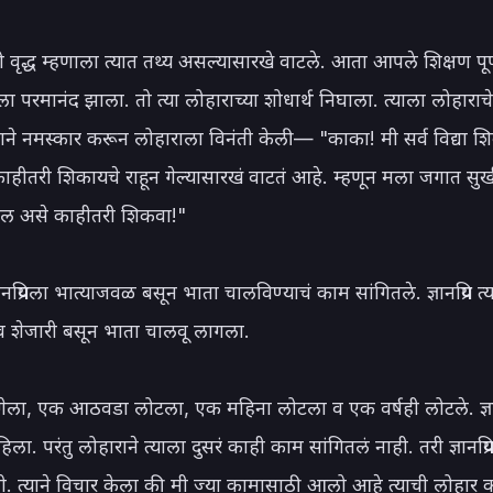
ा तो वृद्ध म्हणाला त्यात तथ्य असल्यासारखे वाटले. आता आपले शिक्षण पूर
ला परमानंद झाला. तो त्या लोहाराच्या शोधार्थ निघाला. त्याला लोहाराचे
याने नमस्कार करून लोहाराला विनंती केली— "काका! मी सर्व विद्या श
ाहीतरी शिकायचे राहून गेल्यासारखं वाटतं आहे. म्हणून मला जगात सुखी
ेल असे काहीतरी शिकवा!"

ञानप्रियला भात्याजवळ बसून भाता चालविण्याचं काम सांगितले. ज्ञानप्रिय त्
व शेजारी बसून भाता चालवू लागला.

ला, एक आठवडा लोटला, एक महिना लोटला व एक वर्षही लोटले. ज्ञानप
ला. परंतु लोहाराने त्याला दुसरं काही काम सांगितलं नाही. तरी ज्ञानप्रि
. त्याने विचार केला की मी ज्या कामासाठी आलो आहे त्याची लोहार क