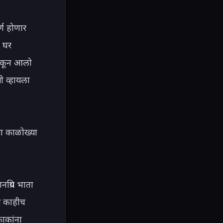
्ण होणार 
 घर 
िकून आलो 
 व्हायला 
या काळोख्या 
्रिय भाता 
य काहीच 
ाकांना 