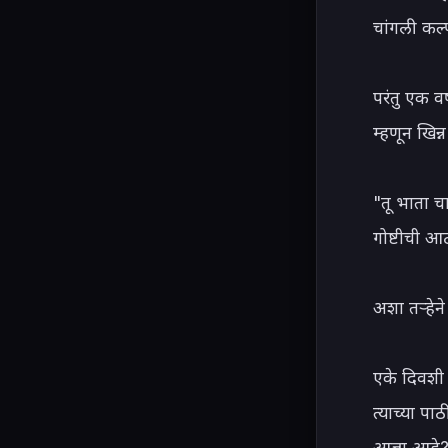
चांगली कल्प
परंतु एक व
म्हणून खिन्न
"तू भाता चाल
गोष्टीची 
अशा तऱ्हेने
एके दिवशी ज
त्याच्या पा
आज्ञा आहे?