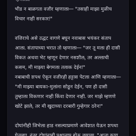
भीड न बाळगता वजीर म्हणाला— "तसाही माझा मुळीच 
विचार नाही सरकार!"

वजिराचे असे उद्धट वागणे बघून नवाबास भयंकर संताप 
आला. संतापाच्या भरात तो म्हणाला— "जर तू मला ही दासी 
विकत अथवा भेट म्हणून देणार नसशील, तर अल्लाची 
कसम, मी माझ्या बेगमला तलाक देईन!"

नबाबाची शपथ ऐकून वजीरही हट्टास पेटला आणि म्हणाला— 
"मी माझ्या बायका-मुलांना सोडून देईन, पण ही दासी 
तुम्हाला विकणार नाही किंवा देणार नाही. जर माझे म्हणणे 
खोटे झाले, तर मी खुदाच्या दरबारी गुन्हेगार ठरेन!"

दोघांनीही जिभेला हाड नसल्याप्रमाणे आवेशात येऊन शपथा 
घेतल्या. नंतर दोघांनाही पश्चात्ताप होऊ लागला. "आता काय 