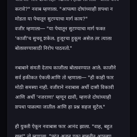
करावे?" नवाब म्हणाला. "आपल्या दोघांच्याही शपथा न 
मोडता या पेचातून सुटण्याचा मार्ग काय?"

वजीर म्हणाला— "या पेचातून सुटण्याचा मार्ग फक्त 
'काजी'च सुचवू शकेल. हुजूरचा हुकूम असेल तर त्याला 
बोलावण्यासाठी निरोप पाठवतो."

नबाबाने संमती देताच काजीला बोलावण्यात आले. काजीने 
सर्व हकीकत ऐकली आणि तो म्हणाला— "ही काही फार 
मोठी समस्या नाही. वजीराने नवाबास अर्धी दासी विकावी 
आणि अर्धी 'नजराणा' म्हणून द्यावी, म्हणजे दोघांच्याही 
शपथा पाळल्या जातील आणि हा प्रश्न सहज सुटेल."

ही युक्ती ऐकून नवाबास फार आनंद झाला. "वाह, बहुत 
खूब!" तो म्हणाला. "परंतु अजून एका बाबतीत आपल्या 