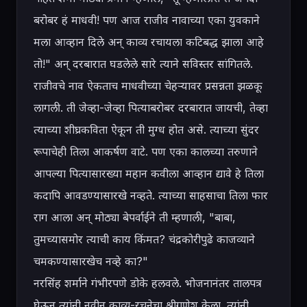
बरोबर हं माधवी! पण आज राजीव नावाच्या एका युवकाने 
मला आव्हान दिले अन् काव्य रचायला कटिबद्ध झाला आहे 
तो!" अन् दरबारात घडलेले सारे त्याने सविस्तर सांगितले.

राजीवचे नाव ऐकताच माधवीच्या चेहऱ्यावर प्रसन्नता झळकू 
लागली. ती जेव्हा-जेव्हा पित्याबरोबर दरबारात जायची, तेव्हा 
त्याच्या शीघ्रकविता ऐकून ती मुग्ध होत असे. त्याच्या सुंदर 
रूपाचेही तिला आकर्षण वाटे. पण एका कालच्या तरुणाने 
आपल्या पित्यासारख्या महान कवीला आव्हान द्यावे हे तिला 
कदापि आवडण्यासारखे नव्हते. त्याच्या साहसाचा तिला फार 
राग आला अन् मोठ्या बेपर्वाईने ती म्हणाली, "बाबा, 
तुमच्यासमोर त्याची काय किंमत? चंद्रकोरीपुढे काजव्याने 
चमकण्यासारखेच नव्हे का?"

नरसिंह शर्माने गंभीरपणे डोके हलवले. भोजनानंतर तालपत्र 
घेऊन त्यांनी नवीन काव्य-रचनेचा श्रीगणेश केला. त्यांनी 