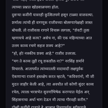
त्याच्या प्रश्नात खोडसाळपणा होता.

दुसऱ्या कवींनी यावरही कुत्सितपणे हसून टाळ्या वाजवल्या. 
शर्माला त्यांची ही वागणूक राजीवच्या बोलण्यापेक्षाही जास्त 
बोचली. तो राजीवला रागाने विचारू लागला, "शेवटी तुला 
म्हणायचे आहे काय? असेच ना, की एक महिन्याच्या आत 
उत्तम काव्य रचणे सहज शक्य आहे?"

"हो, हो! नक्कीच शक्य आहे." राजीव उत्तरला.

"मग ते काव्य तूही रचू शकशील ना?" नरसिंह शर्माने 
विचारले. आतापर्यंत त्यांच्यातली वादावादी लक्षपूर्वक 
ऐकणाऱ्या राजाने हस्तक्षेप करत म्हटले, "कविवरांनो, मी जी 
मुदत जाहीर केली आहे, त्या अवधीत जो कोणी सुंदर काव्य 
रचेल, त्याला भरसभेत सुवर्णाभिषेक करण्यात येईल अन् 
सिंहासनाचा अर्धा भाग देऊन मी त्याचा गौरवही करीन."

दोन्ही कवींनी राजाचे हे आव्हान विनयपूर्वक स्वीकारले.
