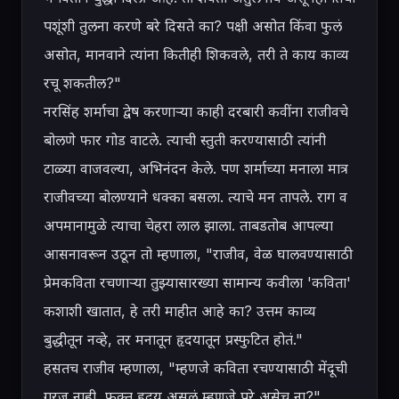
पशूंशी तुलना करणे बरे दिसते का? पक्षी असोत किंवा फुलं 
असोत, मानवाने त्यांना कितीही शिकवले, तरी ते काय काव्य 
रचू शकतील?"

नरसिंह शर्माचा द्वेष करणाऱ्या काही दरबारी कवींना राजीवचे 
बोलणे फार गोड वाटले. त्याची स्तुती करण्यासाठी त्यांनी 
टाळ्या वाजवल्या, अभिनंदन केले. पण शर्माच्या मनाला मात्र 
राजीवच्या बोलण्याने धक्का बसला. त्याचे मन तापले. राग व 
अपमानामुळे त्याचा चेहरा लाल झाला. ताबडतोब आपल्या 
आसनावरून उठून तो म्हणाला, "राजीव, वेळ घालवण्यासाठी 
प्रेमकविता रचणाऱ्या तुझ्यासारख्या सामान्य कवीला 'कविता' 
कशाशी खातात, हे तरी माहीत आहे का? उत्तम काव्य 
बुद्धीतून नव्हे, तर मनातून हृदयातून प्रस्फुटित होतं."

हसतच राजीव म्हणाला, "म्हणजे कविता रचण्यासाठी मेंदूची 
गरज नाही, फक्त हृदय असलं म्हणजे पुरे असेच ना?" 