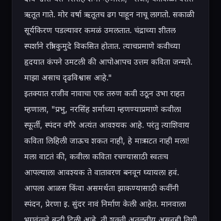
ऋतूत गाते. मोर वर्षा ऋतूतच ढग पाहून नाचू लागतो. सकाळी 
सूर्यकिरण पडल्यावर कमळं उमलतात. चंद्राच्या शीतल 
स्पर्शाने रात्री कुमुदे विकसित होतात. त्याचप्रमाणे कवीच्या 
हृदयात कंपने उमटली की आपोआपच उत्तम कविता जन्मते. 
माझा असाच दृढविश्वास आहे."

इतक्यात राजीव नावाचा एक तरुण कवी उठून उभा राहत 
म्हणाला, "प्रभु, नरसिंह शर्माच्या म्हणण्याप्रमाणे कवीला 
स्फूर्ती, स्पंदन वगैरे अत्यंत आवश्यक आहे. परंतु त्याशिवाय 
कविता लिहिली जाऊच शकत नाही, हे मात्र पटत नाही मला! 
मला वाटतं की, कवीला कविता रचण्यासाठी स्वतःच 
आपल्याला आवश्यक ते वातावरण बनवून घ्यायला हवं. 
आपला आळस किंवा असमर्थता झाकण्यासाठी कवींनी 
स्पंदन, प्रेरणा इ. सुंदर नावं निर्माण केली आहेत. मानवाला 
भगवंताने बुद्धी दिली आहे. ती शक्ती अतुलनीय असूनही तिची 