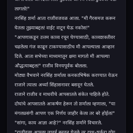
लागलो!"

नरसिंह शर्मा आता राजीवजवळ आला. "मी गैरसमज करून 
घेतला तुझ्याबद्दल! वाईट वाटून घेऊ नकोस!"

"आपणाकडून उत्तम काव्य रचून घेण्यासाठी, काव्यशक्तीवर 
चढलेला गंज काढून टाकण्यासाठीच मी आपल्याला आव्हान 
दिले. आता सभेच्या माध्यमातून क्षमा मागतो मी आपल्या 
औद्धत्याबद्दल!" राजीव विनयपूर्वक बोलला.

मोठ्या वैभवाने नरसिंह शर्माला कनकाभिषेक करण्यात येऊन 
राजाने त्याला अर्ध्या सिंहासनावर बसवून घेतले.

राजाने राजीव व माधवीचे आपसातले संकेत पाहिले होते. 
दोघांचे आपसातले आकर्षण हेरून तो शर्माला म्हणाला, "या 
मंगलप्रसंगी आपण एक निर्णय जाहीर केला तर बरे होईल!"

"सांगा, काय आज्ञा आहे?" नरसिंह शर्माने विचारले.

"राजीवला आपला जावई बनवून घेतले तर दुग्ध-शर्करा योग 