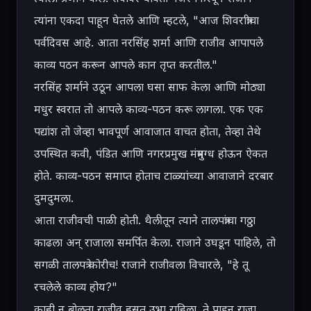
त्यांना एकदा पाहून घेतले आणि म्हटले, "आज शिवरात्रीचा 
पर्वदिवस आहे. आता नरसिंह शर्मा आणि राजीव आपापले 
काव्य पठन करून आपले कान तृप्त करतील."

नरसिंह शर्माने उठून आपला घसा साफ केला आणि मोठ्या 
मधुर स्वरात तो आपले काव्य-पठन करू लागला. एक एक 
पद्यांश तो जेव्हा भावपूर्ण आवाजात वाचत होता, तेव्हा तेथे 
उपस्थित कवी, पंडित आणि नगरप्रमुख मंत्रमुग्ध होऊन ऐकत 
होते. काव्य-पठन समाप्त होताच टाळ्यांच्या आवाजाने दरबार 
दुमदुमला.

आता राजीवची पाळी होती. थैलीतून त्याने तालपत्रांचा गठ्ठा 
काढला अन् राजाला समर्पित केला. राजाने उघडून पाहिले, तो 
सगळी तालपत्रे कोरीच! राजाने राजीवला विचारले, "हे तू 
रचलेले काव्य होय?"

काही न बोलता राजीव हसत उभा राहिला. ते पाहून राजा 