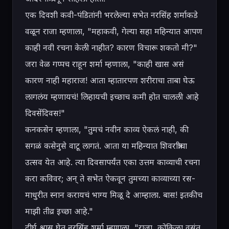
एक दिवशी कवी-पंडितांनी भरलेल्या सभेत नरसिंह शर्माकडे 
वळून राजा म्हणाला, "महाकवी, गेल्या सहा महिन्यात आपण 
काही नवी रचना केली नाहीत? कारण विचारू शकतो मी?"

जरा वेळ गप्पच राहून शर्मा म्हणाला, "काही खास असं 
कारण नाही महाराज! आता म्हातारपण शरीराचा ताबा घेऊ 
लागलंय म्हणायचं! लिहायची इच्छाच कमी होत चालली आहे 
दिवसेंदिवस!"

कनकसेन म्हणाला, "तुमचं नवीन काव्य ऐकलं नाही, की 
सगळं कसेनुसे वाटू लागतं. आता या महिन्यात शिवरात्रीचा 
उत्सव येत आहे. त्या दिवसापर्यंत एका उत्तम काव्याची रचना 
करा कविवर; अन् ते सभेत ऐकवून तुमच्या काव्याच्या रस-
माधुरीत स्नान करायचं भाग्य मिळू दे आम्हाला. बास! इतकीच 
माझी तीव्र इच्छा आहे."

दीर्घ श्वास घेत नरसिंह शर्मा म्हणाला, "राजा, कोकिळा वसंत 