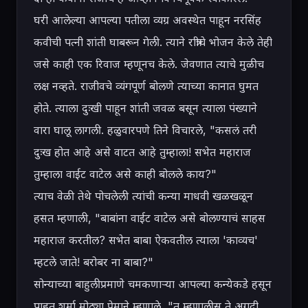
घरी आलेल्या आपल्या पतीला व्यग्र अवस्थेत पाहून नरसिंह 
कवीची पत्नी शांती घाबरून गेली. त्याने रात्रीचे भोजन केले तेही 
जसे काही एक रिवाज म्हणूनच केले. जेवणात त्याचे मुळीच 
लक्ष नव्हते. राजीवचे व्यंगपूर्ण बोलणे त्याच्या कानात घुमत 
होते. त्याला दुःखी पाहून शांती जवळ बसून त्याला पंख्याने 
वारा घालू लागली. हळुवारपणे तिने विचारले, "कसलं तरी 
दुःख होत आहे असे वाटत आहे तुम्हाला! सभेत महाराज 
तुम्हाला वाईट वाटेल असे काही बोलले काय?"

त्याच वेळी तेथे पोचलेली त्यांची कन्या माधवी खळखळून 
हसत म्हणाली, "बाबांना वाईट वाटेल असे बोलण्याचं साहस 
महाराज करतील? सभेत बाबा ऐकवतील त्याला 'काव्यच' 
म्हटले जाते! बरोबर ना बाबा?"

सोन्याच्या बाहुलीप्रमाणे चमकणाऱ्या आपल्या कन्येकडे हसून 
पाहत शर्मा मोठ्या प्रेमाने म्हणाले, "तू म्हणालीस ते अगदी 