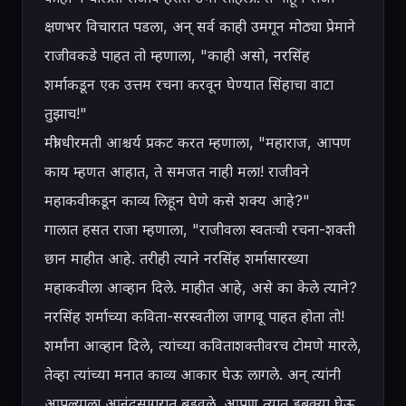
क्षणभर विचारात पडला, अन् सर्व काही उमगून मोठ्या प्रेमाने 
राजीवकडे पाहत तो म्हणाला, "काही असो, नरसिंह 
शर्माकडून एक उत्तम रचना करवून घेण्यात सिंहाचा वाटा 
तुझाच!"

मंत्री धीरमती आश्चर्य प्रकट करत म्हणाला, "महाराज, आपण 
काय म्हणत आहात, ते समजत नाही मला! राजीवने 
महाकवीकडून काव्य लिहून घेणे कसे शक्य आहे?"

गालात हसत राजा म्हणाला, "राजीवला स्वतःची रचना-शक्ती 
छान माहीत आहे. तरीही त्याने नरसिंह शर्मासारख्या 
महाकवीला आव्हान दिले. माहीत आहे, असे का केले त्याने? 
नरसिंह शर्माच्या कविता-सरस्वतीला जागवू पाहत होता तो! 
शर्मांना आव्हान दिले, त्यांच्या कविताशक्तीवरच टोमणे मारले, 
तेव्हा त्यांच्या मनात काव्य आकार घेऊ लागले. अन् त्यांनी 
आपल्याला आनंदसागरात बुडवले. आपण त्यात डुबक्या घेऊ 