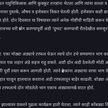
 पशुचिकित्सक आणि कुक्कुट तज्ज्ञांना भेटला आणि त्यांचा सल्ला व
नावर पुस्तके, औषध व इंजेक्शन विकत घेतली होती. इंजेक्शन कशी द्यायची
े होते. दोन दिवसात या विषयावर त्याने अनेक गोष्टींची माहिती करून घ
च्या घरी प्रयोग करण्यापूर्वी अंडी 'दुप्पट' करण्याची रीतदेखील समजून


: एका मोठ्या अंड्याचे टरफल घेऊन त्याचे दोन उभे समसमान भाग कापू
फलात एक लहान अंडे सहज राहू शकते. अशी दोन अंडी ठेवलेली मोठी अंड
वेळी पूर्वी तयार करून आणली होती. त्याने प्रेक्षकांना अंड्याचा वरचा भाग त
हात घालून हालचाल करताना अंडी टरफलातून बाहेर काढली. थोड्या अं
ना टरफलाचे दोन जोडलेले भाग एकाच अंड्यासारखे वाटत होते.

ी झाल्यावर शंकरने पुढला कार्यक्रम हाती घेतला. त्याने काही कोंबड्या