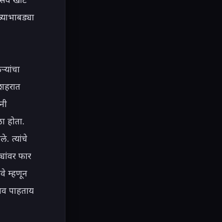
्याभाबड्या 
यांचा 
 शहरात 
ी 
 होता. 
 त्यांचे 
यांवर फार 
वे म्हणून 
ाव पाहताय 