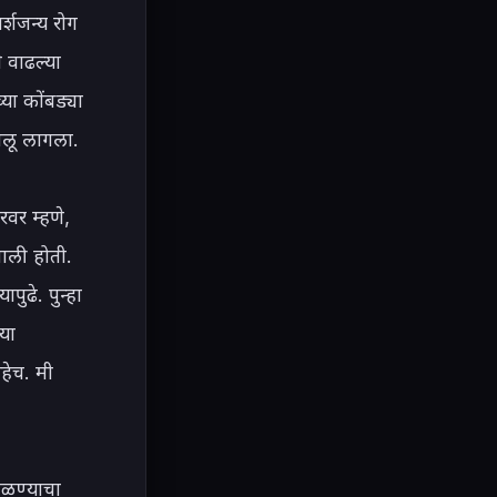
्शजन्य रोग 
 वाढल्या 
ा कोंबड्या 
ालू लागला.

वर म्हणे, 
ाली होती. 
पुढे. पुन्हा 
या 
ेच. मी 
पाळण्याचा 