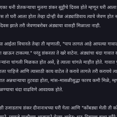
ा एका धनी शेतकऱ्याचा मुलगा शंकर सुट्टीचे दिवस होते म्हणून घरी आला 
ेस तो घरी आला होता तेव्हा दोन्ही वेळ अंड्याशिवाय त्याचे जेवण होत नस
दिवस झाले तरी जेवणाबरोबर अंड्याचा वासही मिळाला नाही.

्या आईला विचारले तेव्हा ती म्हणाली, "पाप लागलं आहे आपल्या गावाला
या खाऊन टाकल्या." परंतु शंकरला ते खरे वाटेना. अंड्यांचा धंदा गावात ख
यांना चांगली मिळकत होत असे, हे त्याला चांगले माहीत होते. गावात पुन
झाला पाहिजे आणि त्यासाठी काय वाटेल ते करावे लागले तरी करायचे त्या
शात अन्नधान्याचा तुटवडा होता, मांस-मासळीसुद्धा फारच कमी मिळे, म्हण
ाळण्याचा धंदा वाढविणे आवश्यक होते.

वशी उजाडताच शंकर दीनानाथच्या घरी गेला आणि "कोंबड्या मेली ती कोण
रोगाने, म्हणजे साथीच्या आजाराने मेल्या आहेत; भूत-पिशाच्च बाधा वगैरे स