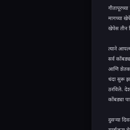
गीतापूरच्य
मागच्या खेप
खेपेस तीन 
त्याने आपल
सर्व कोंबड्
आणि शेतकऱ्
धंदा सुरू 
ठरविले. दे
कोंबड्या प
दुसऱ्या दि
स्पर्शजन्य 