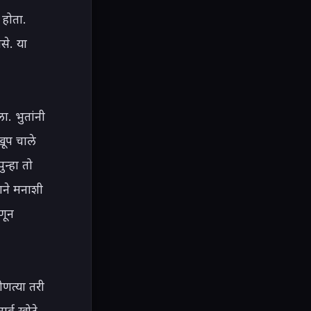
होता. 
े. या 
. भुतांनी 
ूप चाले 
्हा तो 
ने मनाशी 
ून 
त्या तरी 
र्व खोटे 