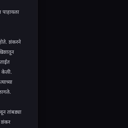
ना पाहायला 
ते. शंकरने 
िशातून 
ताईत 
केली. 
याच्या 
ागले.

न तांबड्या 
 शंकर 