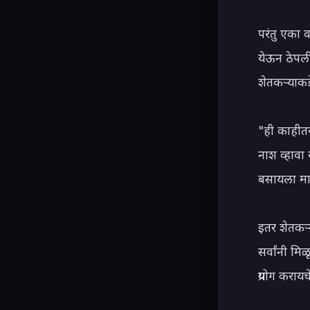
परंतु एका 
येऊन ठेपली
शेतकऱ्याकडे
"ही काहीतर
नाश व्हावा 
बसायला माग
इतर शेतकऱ्य
सर्वांनी मि
प्रयोग करायच