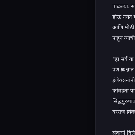
पाळल्या. सर
होऊ नयेत म्
आणि मोठी अ
पाहून त्या
"हा सर्व या
पण प्रत्यक्
इंजेक्शनांनी
कोंबड्या पा
सिद्धपुरुष
दररोज प्रत
शंकरने दिलेल