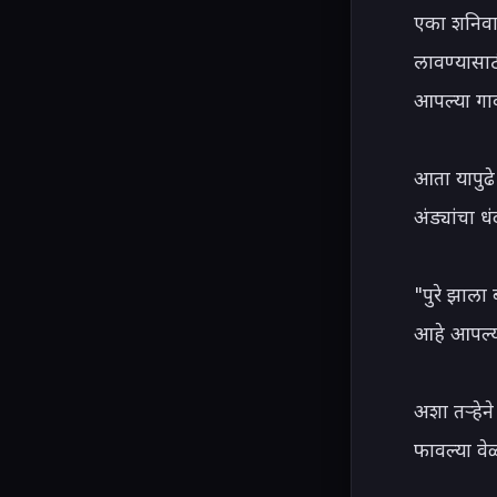
एका शनिवार
लावण्यासाठी
आपल्या गाव
आता यापुढ
अंड्यांचा ध
"पुरे झाला
आहे आपल्य
अशा तऱ्हेन
फावल्या वे