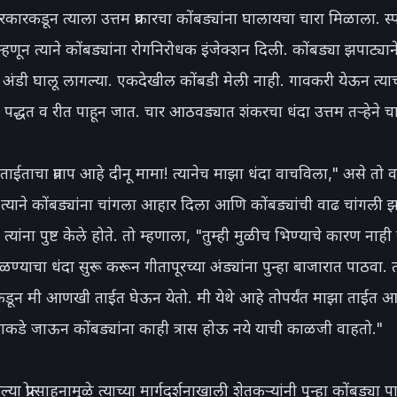
कारकडून त्याला उत्तम प्रकारचा कोंबड्यांना घालायचा चारा मिळाला. स्पर
हणून त्याने कोंबड्यांना रोगनिरोधक इंजेक्शन दिली. कोंबड्या झपाट्याने
ंडी घालू लागल्या. एकदेखील कोंबडी मेली नाही. गावकरी येऊन त्याच्य
ची पद्धत व रीत पाहून जात. चार आठवड्यात शंकरचा धंदा उत्तम तऱ्हेने च
 ताईताचा प्रताप आहे दीनू मामा! त्यानेच माझा धंदा वाचविला," असे तो वर
षात त्याने कोंबड्यांना चांगला आहार दिला आणि कोंबड्यांची वाढ चांगली झ
 त्यांना पुष्ट केले होते. तो म्हणाला, "तुम्ही मुळीच भिण्याचे कारण नाही या
ळण्याचा धंदा सुरू करून गीतापूरच्या अंड्यांना पुन्हा बाजारात पाठवा. त्
ाकडून मी आणखी ताईत घेऊन येतो. मी येथे आहे तोपर्यंत माझा ताईत आह
्येकाकडे जाऊन कोंबड्यांना काही त्रास होऊ नये याची काळजी वाहतो."

्या प्रोत्साहनामुळे त्याच्या मार्गदर्शनाखाली शेतकऱ्यांनी पुन्हा कोंबड्या 