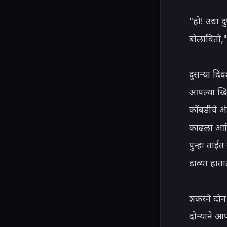
"हो! उद्या 
बोलावितो,"
दुसऱ्या दिव
आपल्या खिश
कोंबडीचे अ
काढला आणि
पुन्हा ताई
डाव्या हात
शंकरने दोन
दोऱ्याने आप