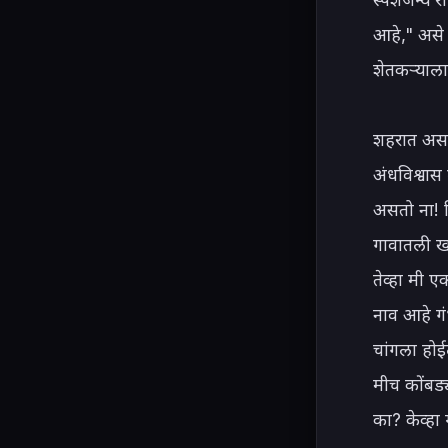
आहे," असे श
शेतकऱ्याला 
शहरात असतान
अंधविश्वास 
असतो ना! त
गावातली खब
तेव्हा मी ए
नाव आहे गं
चांगला होईल 
मीच कोंबड्
का? केव्हा