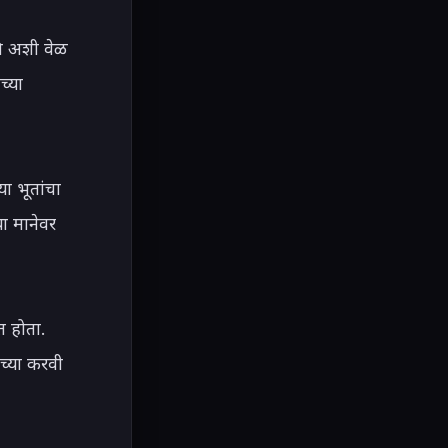
ि अशी वेळ 
्या 
 भूतांचा 
ा मानेवर 
 होता. 
च्या करवी 