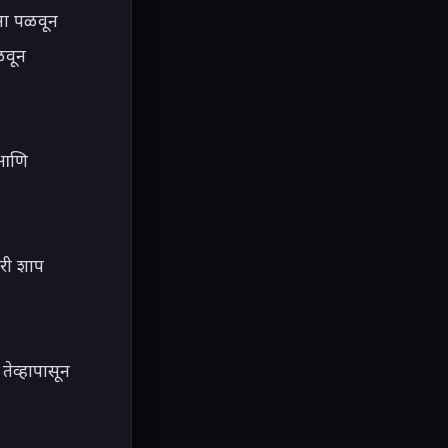
ना पळवून 
वून 
आणि 
री शाप 
व्हापासून 