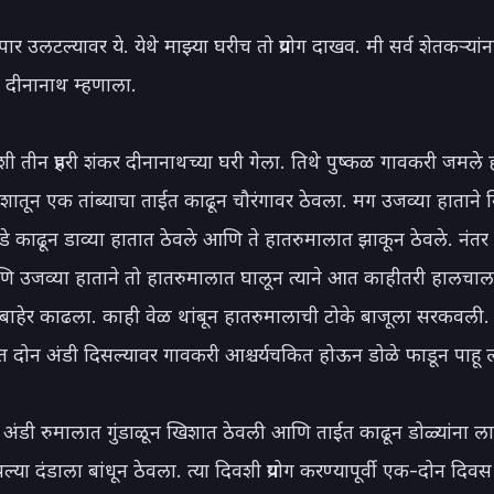
दुपार उलटल्यावर ये. येथे माझ्या घरीच तो प्रयोग दाखव. मी सर्व शेतकऱ्यां
 दीनानाथ म्हणाला.

शी तीन प्रहरी शंकर दीनानाथच्या घरी गेला. तिथे पुष्कळ गावकरी जमले हो
ातून एक तांब्याचा ताईत काढून चौरंगावर ठेवला. मग उजव्या हाताने ख
ंडे काढून डाव्या हातात ठेवले आणि ते हातरुमालात झाकून ठेवले. नंतर 
 उजव्या हाताने तो हातरुमालात घालून त्याने आत काहीतरी हालचाल 
त बाहेर काढला. काही वेळ थांबून हातरुमालाची टोके बाजूला सरकवली. त्
ात दोन अंडी दिसल्यावर गावकरी आश्चर्यचकित होऊन डोळे फाडून पाहू ल
 अंडी रुमालात गुंडाळून खिशात ठेवली आणि ताईत काढून डोळ्यांना लावू
ल्या दंडाला बांधून ठेवला. त्या दिवशी प्रयोग करण्यापूर्वी एक-दोन दिवस