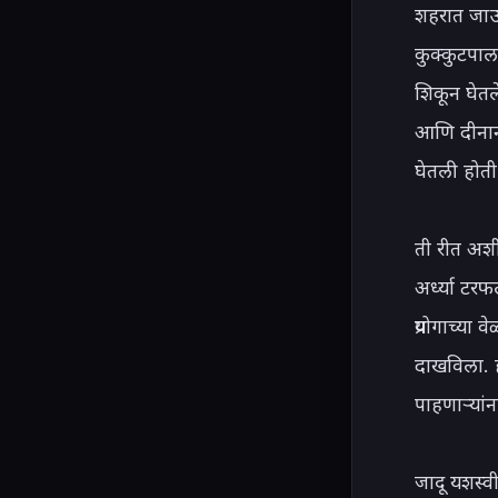
शहरात जाऊन
कुक्कुटपाल
शिकून घेतल
आणि दीनानाथ
घेतली होती.
ती रीत अशी
अर्ध्या टर
प्रयोगाच्या 
दाखविला. 
पाहणाऱ्यां
जादू यशस्व