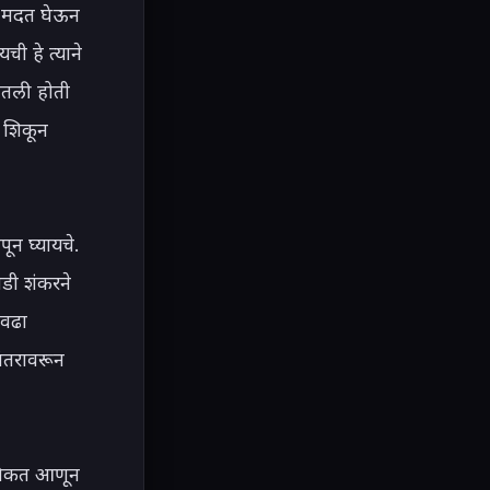
 मदत घेऊन 
 हे त्याने 
ेतली होती 
 शिकून 
न घ्यायचे. 
ी शंकरने 
ेवढा 
तरावरून 
 विकत आणून 