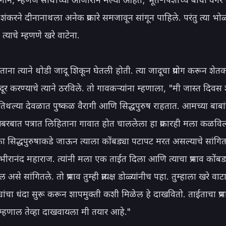
ंकरने दीनानाथला अनेक प्रकारे समजावून सांगून पाहिले. परंतु त्या भोळ
त्याचे म्हणणे खरे वाटेना.

ा त्याने थोडी जादू शिकून घेतली होती. त्या जादूचा प्रयोग करून शेतकऱ्
दूर करण्याचे त्याने ठरविले. तो गावकऱ्यांना म्हणाला, "मी जास्त दिवस
िथल्या देवळात पुष्कळ वैरागी आणि सिद्धपुरुष राहतात. आमच्या बाबांन
रबात पत्रात लिहिताना गावात होत चाललेला हा प्रकारही मला कळविला
का सिद्धपुरुषाकडे जाऊन त्याला कोंबड्या पटापट मरत असल्याचे सांगितले.
भीरानंद महाराज. त्यांनी मला एक ताईत दिला आणि त्याचा प्रभाव कोंबड्
असे सांगितले. तो प्रभाव तुम्ही प्रत्यक्ष डोळ्यांनीच पहा. तुम्हाला खरे वाटा
यांचा धंदा सुरू करून शापमुक्ती कशी मिळेल हे दाखवितो. ताईताचा प्रभ
 म्हणाल तेव्हा दाखवायला मी तयार आहे."
