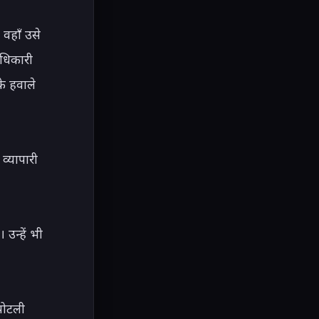
हाँ उसे 
िकारी 
 हवाले 
्यापारी 
न्हें भी 
ोटली 