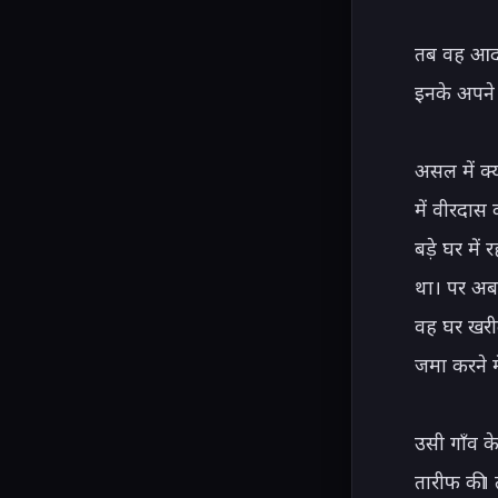
तब वह आदम
इनके अपने 
असल में क्
में वीरदास
बड़े घर में 
था। पर अब
वह घर खरीद
जमा करने मे
उसी गाँव क
तारीफ की। त