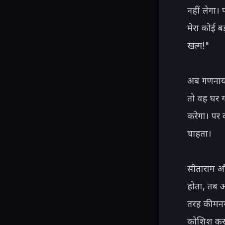
नहीं लेगा। 
मेरा कोई ब
खत्म!"

अब गणनाय क
तो वह घर ग
करेगा। पर 
चाहता।

सीताराम और
होता, तब अ
तरह की मनगढ़
कोशिश करते