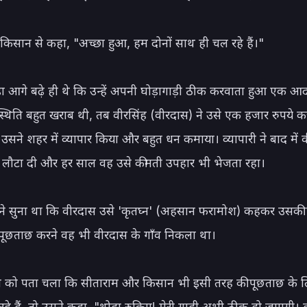
 किसान से कहा, "अच्छा हुआ, हम दोनों साथ ही चल रहे हैं।"

ोड़ा आगे बढ़े ही थे कि उन्हें अपनी घोड़ागाड़ी ठीक करवाता हुआ एक आद
थिति बहुत खराब थी, तब वीरसिंह (वीरदास) ने उसे एक हजार रुपये कर्
 उसने शहर में व्यापार किया और बहुत धन कमाया। व्यापारी ने बाद में व
लौटा दी और हर साल वह उसे कीमती उपहार भी भेजता रहा।

े सुना था कि वीरदास उसे 'कृतघ्न' (अहसान फरामोश) कहकर उसकी न
 पूछताछ करने वह भी वीरदास के गाँव निकला था।

री को पता चला कि सीताराम और किसान भी इसी तरह की पूछताछ के लि
रहे हैं, तो उसने कहा, "थोड़ा रुकिए! मेरी गाड़ी अभी ठीक हो जाएगी। ह