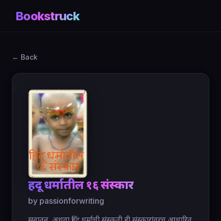
Bookstruck
← Back
हिंदू धर्मातील १६ संस्कार
by passionforwriting
सनातन, अथवा हिंदू धर्माची संस्कृती ही संस्कारांवरच आधारित