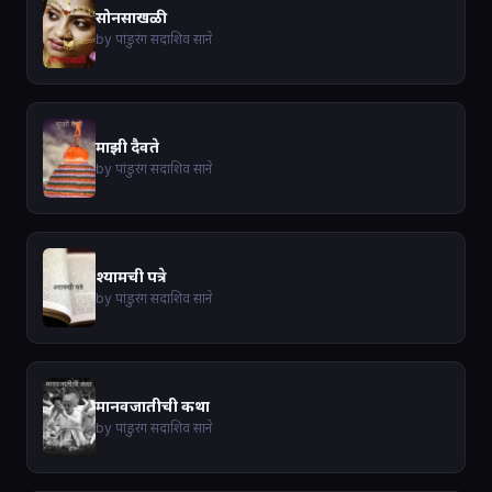
सोनसाखळी
by पांडुरंग सदाशिव साने
माझी दैवते
by पांडुरंग सदाशिव साने
श्यामची पत्रे
by पांडुरंग सदाशिव साने
मानवजातीची कथा
by पांडुरंग सदाशिव साने